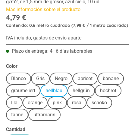
g/m2, de 1,5 mm de grosor, azul cielo, 10 ud.
Más información sobre el producto
4,79 €
Contenido:
0.6 metro cuadrado
(7,98 € / 1 metro cuadrado)
IVA incluido, gastos de envío aparte
Plazo de entrega: 4–6 días laborables
Seleccione
Color
Blanco
Gris
Negro
apricot
banane
graumeliert
hellblau
hellgrün
hochrot
lila
orange
pink
rosa
schoko
tanne
ultramarin
Cantidad