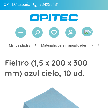
OPITEC España
934238481
enido principal
El 
Manualidades
Materiales para manualidades
Materi
Fieltro (1,5 x 200 x 300
mm) azul cielo, 10 ud.
Omitir galería de imágenes