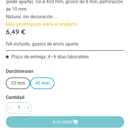
(pedir aparte). De ø 450 mm, grosor de 8 mm, perforación
de 10 mm.
Natural, sin decoración. ...
Más información sobre el producto
6,49 €
IVA incluido, gastos de envío aparte
Plazo de entrega: 4–6 días laborables
Seleccione
Durchmesser
33 mm
45 mm
Cantidad
Cantidad del producto: introduce la cantida
A la cesta