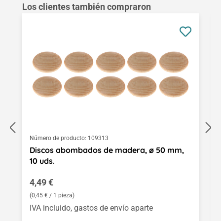
Omitir la galería de productos
Los clientes también compraron
Número de producto:
109313
Discos abombados de madera, ø 50 mm,
10 uds.
Precio normal:
4,49 €
(0,45 € / 1 pieza)
IVA incluido, gastos de envío aparte