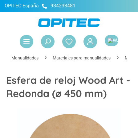
OPITEC España
934238481
enido principal
El 
Manualidades
Materiales para manualidades
Materi
Esfera de reloj Wood Art -
Redonda (ø 450 mm)
Omitir galería de imágenes