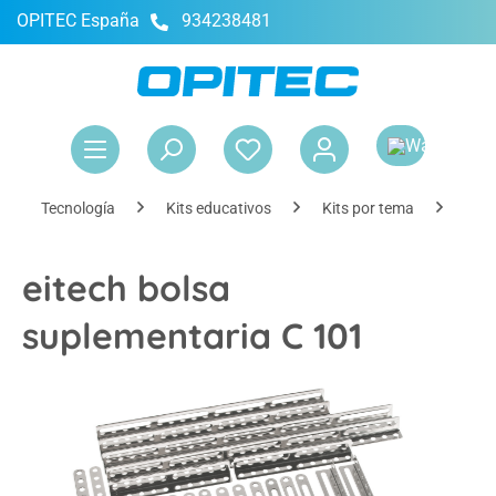
OPITEC España
934238481
enido principal
El 
Tecnología
Kits educativos
Kits por tema
Kits
eitech bolsa
suplementaria C 101
Omitir galería de imágenes