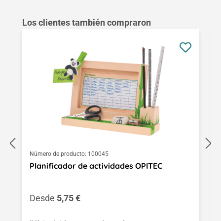
Omitir la galería de productos
Los clientes también compraron
Número de producto:
100045
Planificador de actividades OPITEC
Precio normal:
Desde
5,75 €