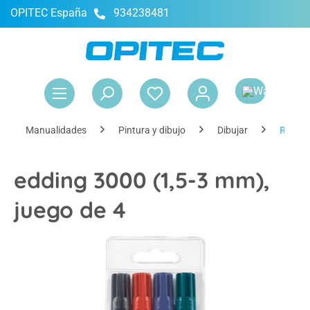
OPITEC España
934238481
enido principal
El 
Manualidades
Pintura y dibujo
Dibujar
Rotula
edding 3000 (1,5-3 mm),
juego de 4
Omitir galería de imágenes