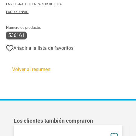
ENVÍO GRATUITO A PARTIR DE 150 €
PAGO Y ENVÍO
Número de producto:
536161
Añadir a la lista de favoritos
Volver al resumen
Omitir la galería de productos
Los clientes también compraron