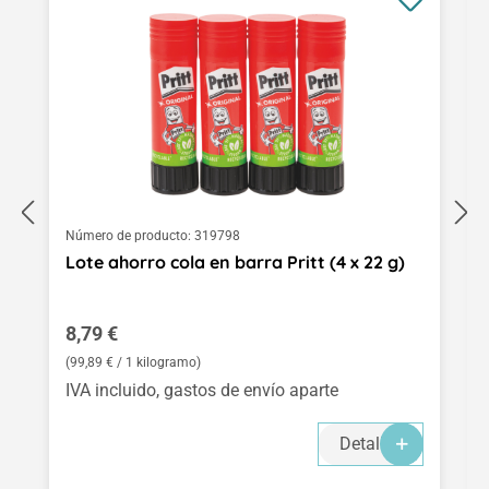
Número de producto:
319798
Lote ahorro cola en barra Pritt (4 x 22 g)
Precio normal:
8,79 €
(99,89 € / 1 kilogramo)
IVA incluido, gastos de envío aparte
Detalles