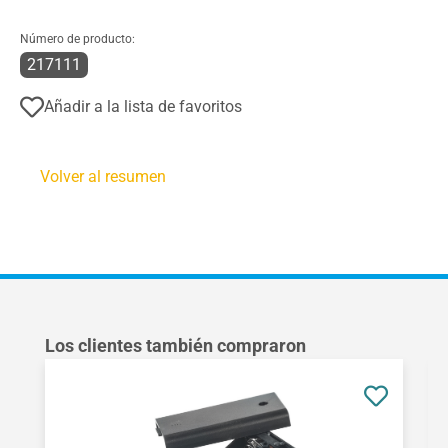
Número de producto:
217111
Añadir a la lista de favoritos
Volver al resumen
Omitir la galería de productos
Los clientes también compraron