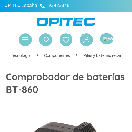
OPITEC España
934238481
enido principal
El 
Tecnología
Componentes
Pilas y baterías recargable
Comprobador de baterías
BT-860
Omitir galería de imágenes