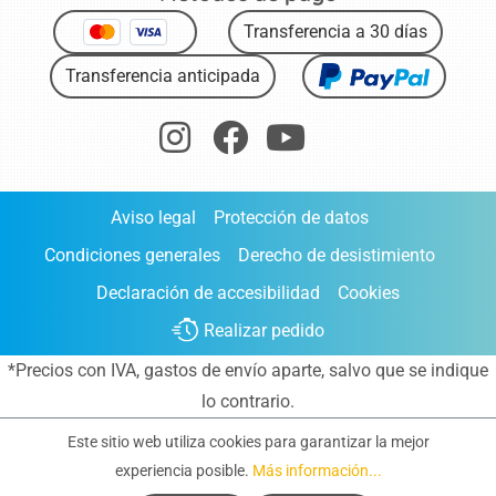
Transferencia a 30 días
Transferencia anticipada
Aviso legal
Protección de datos
Condiciones generales
Derecho de desistimiento
Declaración de accesibilidad
Cookies
Realizar pedido
*Precios con IVA,
gastos de envío aparte
, salvo que se indique
lo contrario.
Este sitio web utiliza cookies para garantizar la mejor
experiencia posible.
Más información...