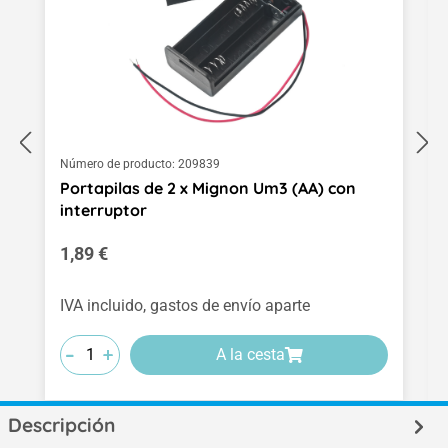
Número de producto:
209839
Portapilas de 2 x Mignon Um3 (AA) con
interruptor
Precio normal:
1,89 €
IVA incluido, gastos de envío aparte
-
-
-
+
+
+
A la cesta
Descripción