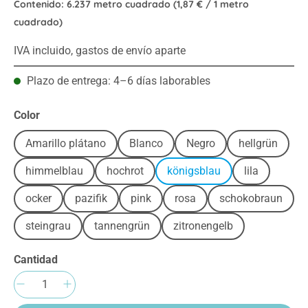
Contenido:
6.237 metro cuadrado
(1,87 € / 1 metro
cuadrado)
IVA incluido, gastos de envío aparte
Plazo de entrega: 4–6 días laborables
Seleccione
Color
Amarillo plátano
Blanco
Negro
hellgrün
himmelblau
hochrot
königsblau
lila
ocker
pazifik
pink
rosa
schokobraun
steingrau
tannengrün
zitronengelb
Cantidad
Cantidad del producto: introduce la cantida