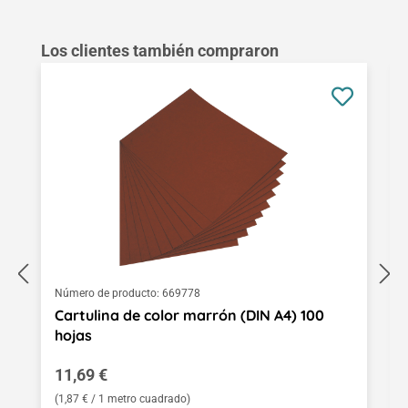
Omitir la galería de productos
Los clientes también compraron
Número de producto:
669778
Cartulina de color marrón (DIN A4) 100
hojas
Precio normal:
11,69 €
(1,87 € / 1 metro cuadrado)