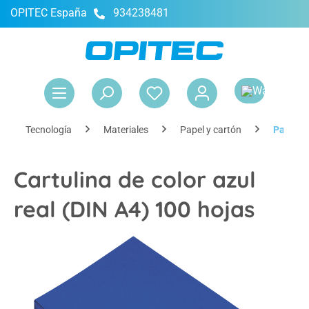
OPITEC España
934238481
enido principal
El 
Tecnología
Materiales
Papel y cartón
Papel y 
Cartulina de color azul
real (DIN A4) 100 hojas
Omitir galería de imágenes