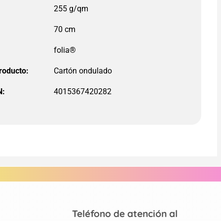
255 g/qm
70 cm
folia®
roducto:
N:
4015367420282
Teléfono de atención al