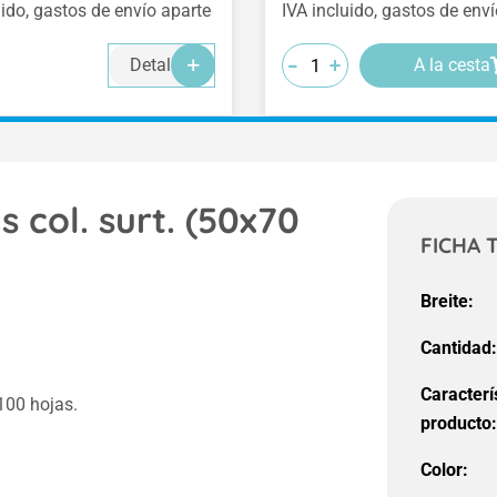
uido, gastos de envío aparte
IVA incluido, gastos de env
-
-
-
+
+
+
Detalles
A la cesta
 col. surt. (50x70
FICHA 
Breite:
Cantidad
Caracterí
100 hojas.
producto
Color: