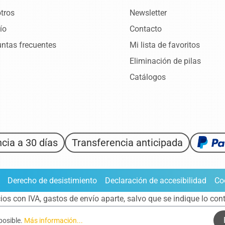
tros
Newsletter
ío
Contacto
ntas frecuentes
Mi lista de favoritos
Eliminación de pilas
Catálogos
cia a 30 días
Transferencia anticipada
Derecho de desistimiento
Declaración de accesibilidad
Co
ios con IVA,
gastos de envío aparte
, salvo que se indique lo cont
 posible.
Más información...