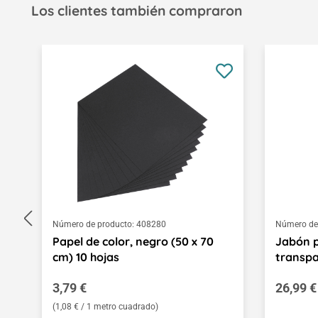
Los clientes también compraron
Omitir la galería de productos
Número de producto:
408280
Número de
Papel de color, negro (50 x 70
Jabón p
cm) 10 hojas
transp
Precio normal:
Precio 
3,79 €
26,99 €
(1,08 € / 1 metro cuadrado)