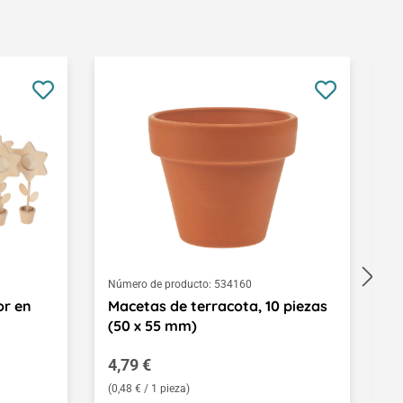
Número de producto:
534160
Nú
or en
Macetas de terracota, 10 piezas
C
(50 x 55 mm)
d
Precio normal:
P
4,79 €
2
(0,48 € / 1 pieza)