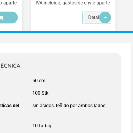
ío aparte
IVA incluido, gastos de envío aparte
IV
-
-
-
Detalles
TÉCNICA
50 cm
:
sticas del
sin ácidos, teñido por ambos lados
: