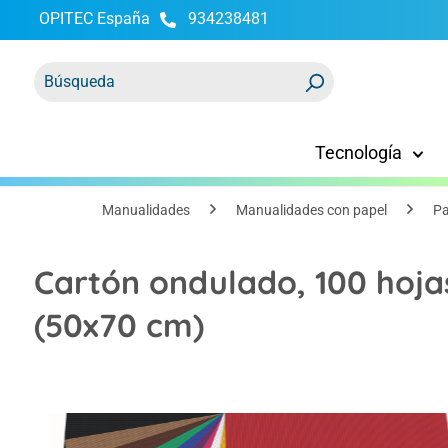
OPITEC España
934238481
 búsqueda
Saltar a la navegación principal
Tecnología
Manualidades
Manualidades con papel
Pa
Cartón ondulado, 100 hojas 
(50x70 cm)
Omitir galería de imágenes