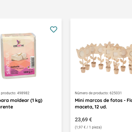
 producto:
498982
Número de producto:
625031
ara moldear (1 kg)
Mini marcos de fotos - Fl
arente
maceta, 12 ud.
normal:
Precio normal:
23,69 €
(1,97 € / 1 pieza)