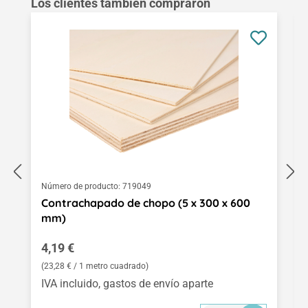
Omitir la galería de productos
Los clientes también compraron
Número de producto:
719049
Contrachapado de chopo (5 x 300 x 600
mm)
Precio normal:
4,19 €
(23,28 € / 1 metro cuadrado)
IVA incluido, gastos de envío aparte