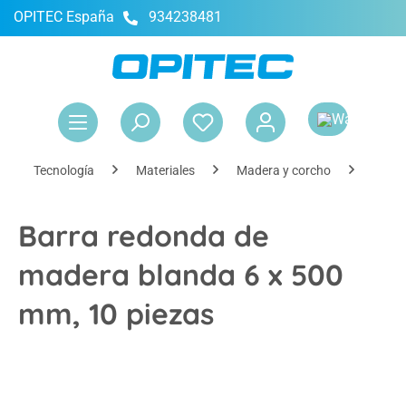
OPITEC España
934238481
enido principal
El 
Tecnología
Materiales
Madera y corcho
Mader
Barra redonda de
madera blanda 6 x 500
mm, 10 piezas
Omitir galería de imágenes