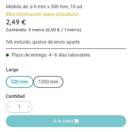
Medida de: ø 6 mm x 500 mm, 10 ud.
Más información sobre el producto
2,49 €
Contenido:
5 metro
(0,50 € / 1 metro)
IVA incluido, gastos de envío aparte
Plazo de entrega: 4–6 días laborables
Seleccione
Largo
500 mm
1000 mm
Cantidad
Cantidad del producto: introduce la cantida
A la cesta