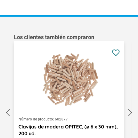
Omitir la galería de productos
Los clientes también compraron
Número de producto:
602877
Clavijas de madera OPITEC, (ø 6 x 30 mm),
200 ud.