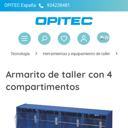
OPITEC España
934238481
enido principal
El 
Tecnología
Herramientas y equipamiento de taller
Al
Armarito de taller con 4
compartimentos
Omitir galería de imágenes