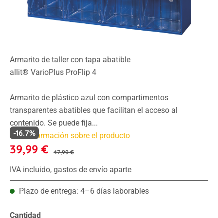
Armarito de taller con tapa abatible
allit® VarioPlus ProFlip 4
Armarito de plástico azul con compartimentos
transparentes abatibles que facilitan el acceso al
contenido. Se puede fija...
-16.7%
Más información sobre el producto
39,99 €
47,99 €
IVA incluido, gastos de envío aparte
Plazo de entrega: 4–6 días laborables
Cantidad