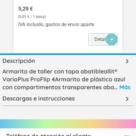
Precio normal:
5,29 €
(0,03 € / 1 pieza)
IVA incluido, gastos de envío aparte
Detalles
Descripción
Armarito de taller con tapa abatibleallit®
VarioPlus ProFlip 4Armarito de plástico azul
con compartimentos transparentes aba…
Más
Descargas e instrucciones
Teléfono de atención al cliente