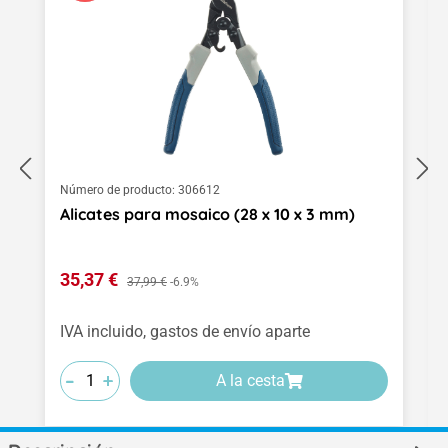
Número de producto:
306612
Alicates para mosaico (28 x 10 x 3 mm)
Precio de venta:
35,37 €
Precio normal:
37,99 €
-6.9%
IVA incluido, gastos de envío aparte
-
-
-
+
+
+
A la cesta