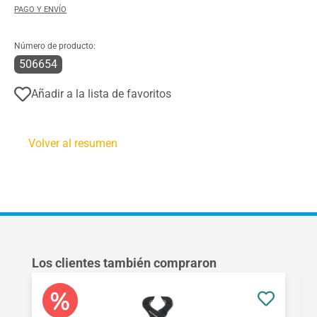
PAGO Y ENVÍO
Número de producto:
506654
Añadir a la lista de favoritos
Volver al resumen
Omitir la galería de productos
Los clientes también compraron