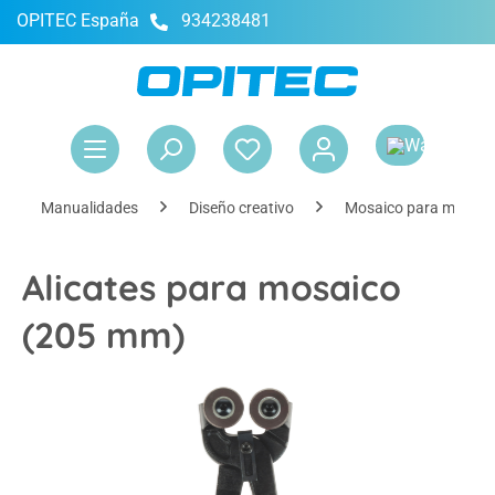
OPITEC España
934238481
enido principal
El 
Manualidades
Diseño creativo
Mosaico para manual
Alicates para mosaico
(205 mm)
Omitir galería de imágenes