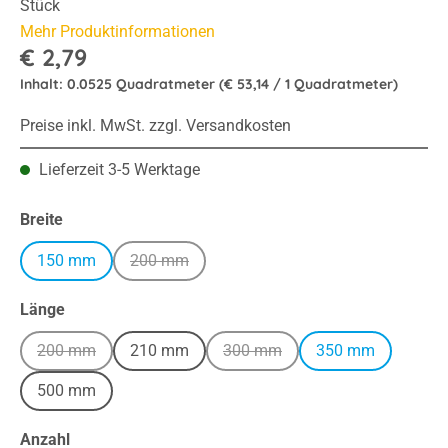
Stück
Mehr Produktinformationen
€ 2,79
Inhalt:
0.0525 Quadratmeter
(€ 53,14 / 1 Quadratmeter)
Preise inkl. MwSt. zzgl. Versandkosten
Lieferzeit 3-5 Werktage
auswählen
Breite
150 mm
200 mm
(Diese Option ist zurzeit nicht verfügbar.)
auswählen
Länge
200 mm
210 mm
300 mm
350 mm
(Diese Option ist zurzeit nicht verfügbar.)
(Diese Option ist zurzeit nicht v
500 mm
Anzahl