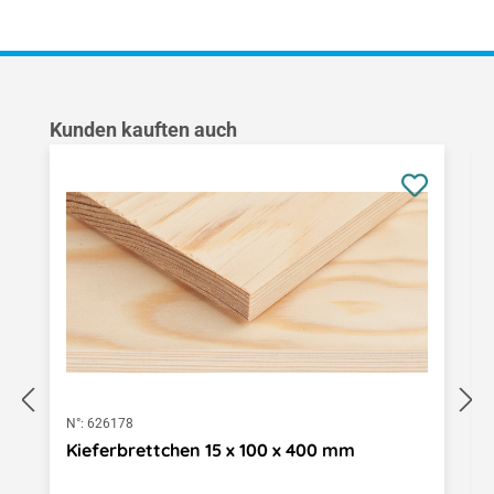
Produktgalerie überspringen
Kunden kauften auch
N°:
626178
Kieferbrettchen 15 x 100 x 400 mm