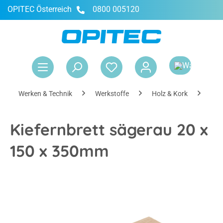
OPITEC Österreich
0800 005120
alt springen
War
Werken & Technik
Werkstoffe
Holz & Kork
Hol
Kiefernbrett sägerau 20 x
150 x 350mm
Bildergalerie überspringen