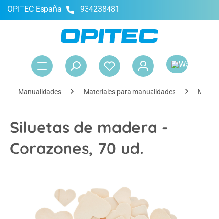
OPITEC España
934238481
enido principal
El 
Manualidades
Materiales para manualidades
Materi
Siluetas de madera -
Corazones, 70 ud.
Omitir galería de imágenes