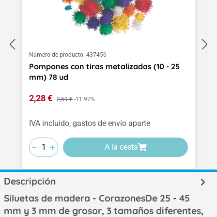
Número de producto:
437456
Pompones con tiras metalizadas (10 - 25
mm) 78 ud
Precio de venta:
2,28 €
Precio normal:
2,59 €
-11.97%
IVA incluido, gastos de envío aparte
-
-
-
+
+
+
A la cesta
Descripción
Siluetas de madera - CorazonesDe 25 - 45
mm y 3 mm de grosor, 3 tamaños diferentes,