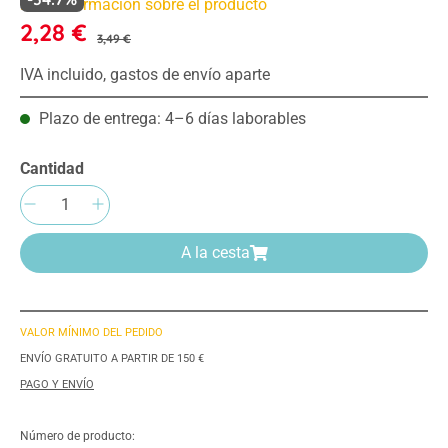
Más información sobre el producto
2,28 €
3,49 €
IVA incluido, gastos de envío aparte
Plazo de entrega: 4–6 días laborables
Cantidad
Cantidad del producto: introduce la cantida
A la cesta
VALOR MÍNIMO DEL PEDIDO
ENVÍO GRATUITO A PARTIR DE 150 €
PAGO Y ENVÍO
Número de producto: