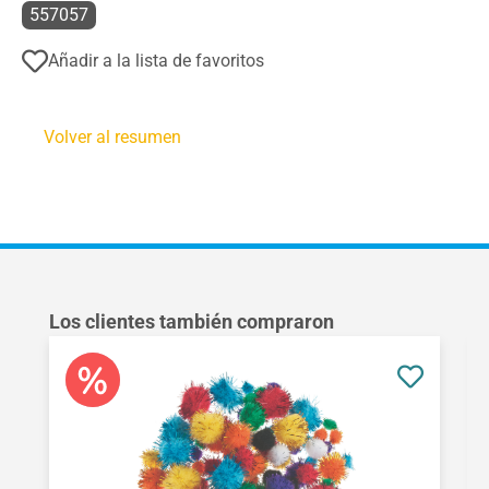
557057
Añadir a la lista de favoritos
Volver al resumen
Omitir la galería de productos
Los clientes también compraron