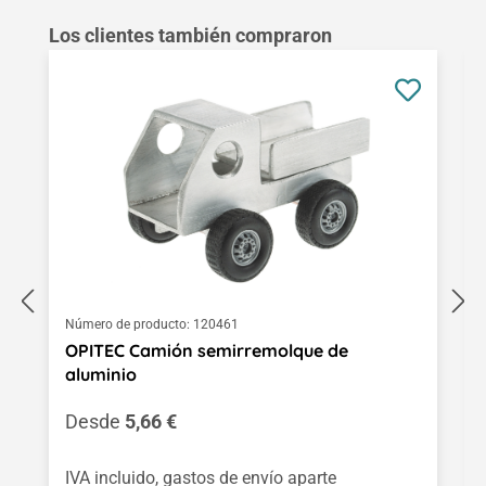
Omitir la galería de productos
Los clientes también compraron
Número de producto:
120461
OPITEC Camión semirremolque de
aluminio
Precio normal:
Desde
5,66 €
IVA incluido, gastos de envío aparte