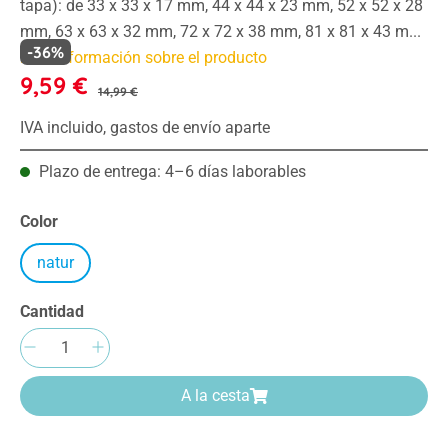
tapa): de 33 x 33 x 17 mm, 44 x 44 x 23 mm, 52 x 52 x 28
mm, 63 x 63 x 32 mm, 72 x 72 x 38 mm, 81 x 81 x 43 m...
-36%
Más información sobre el producto
9,59 €
14,99 €
IVA incluido, gastos de envío aparte
Plazo de entrega: 4–6 días laborables
Seleccione
Color
natur
Cantidad
Cantidad del producto: introduce la cantida
A la cesta