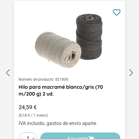
Número de producto:
821806
Hilo para macramé blanco/gris (70
m/200 g) 2 ud.
Precio normal:
24,59 €
(0,18 € / 1 metro)
IVA incluido, gastos de envío aparte
-
-
-
+
+
+
A la cesta