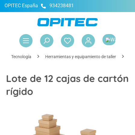
OPITEC España
934238481
enido principal
El 
Tecnología
Herramientas y equipamiento de taller
Al
Lote de 12 cajas de cartón
rígido
Omitir galería de imágenes