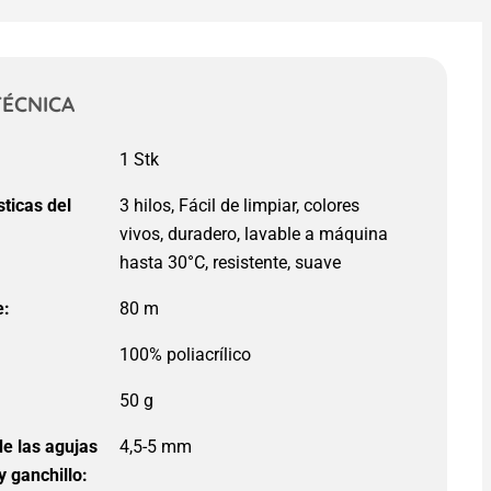
TÉCNICA
:
sticas del
3 hilos, Fácil de limpiar, colores
:
vivos, duradero, lavable a máquina
hasta 30°C, resistente, suave
e:
80 m
e las agujas
4,5-5 mm
y ganchillo: