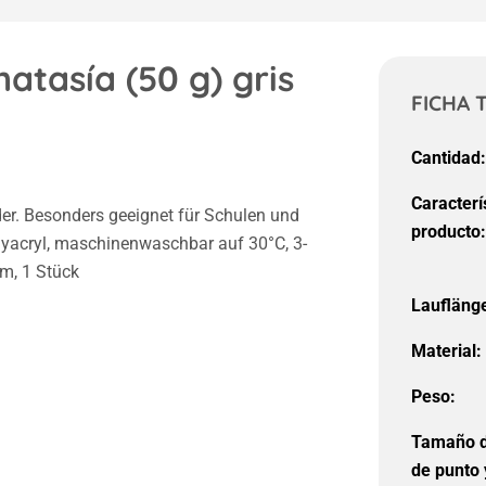
natasía (50 g) gris
FICHA 
Cantidad
Caracterí
nder. Besonders geeignet für Schulen und
producto
lyacryl, maschinenwaschbar auf 30°C, 3-
mm, 1 Stück
Laufläng
Material:
Peso:
Tamaño d
de punto 