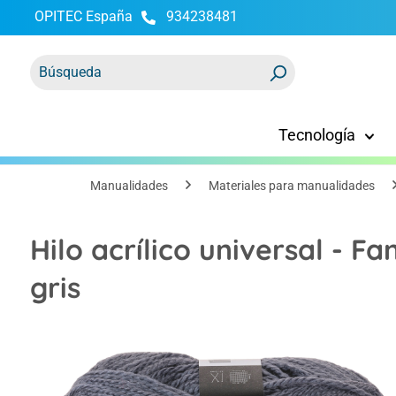
OPITEC España
934238481
 búsqueda
Saltar a la navegación principal
Tecnología
Manualidades
Materiales para manualidades
Hilo acrílico universal - Fa
gris
Omitir galería de imágenes