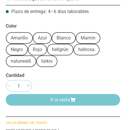
Plazo de entrega: 4–6 días laborables
Seleccione
Color
Amarillo
Azul
Blanco
Marrón
Negro
Rojo
hellgrün
hellrosa
naturweiß
türkis
Cantidad
Cantidad del producto: introduce la can
A la cesta
VALOR MÍNIMO DEL PEDIDO