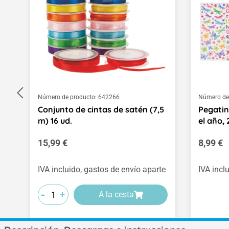
Número de producto:
642266
Número de
Conjunto de cintas de satén (7,5
Pegatin
m) 16 ud.
el año, 
Precio normal:
Precio 
15,99 €
8,99 €
IVA incluido, gastos de envío aparte
IVA incl
-
-
-
+
+
+
A la cesta