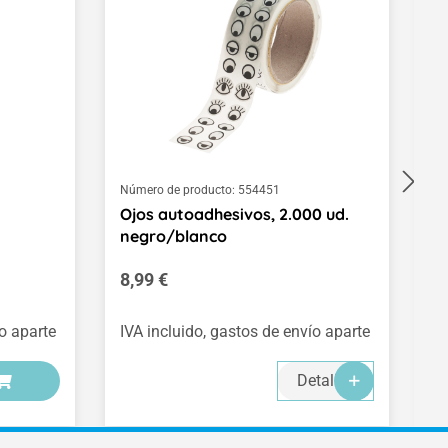
Número de producto:
554451
Nú
Ojos autoadhesivos, 2.000 ud.
H
negro/blanco
Precio normal:
P
8,99 €
1
(0
ío aparte
IVA incluido, gastos de envío aparte
IV
Detalles