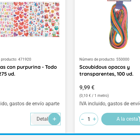
 producto:
471920
Número de producto:
550000
as con purpurina - Todo
Scoubidous opacos y
275 ud.
transparentes, 100 ud.
normal:
Precio normal:
9,99 €
(0,10 € / 1 metro)
uido, gastos de envío aparte
IVA incluido, gastos de env
-
-
-
+
+
+
Detalles
A la cesta