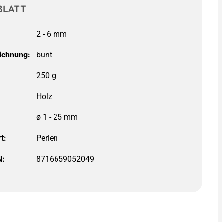
BLATT
2 - 6 mm
ichnung:
ø 1 - 25 mm
t:
N:
8716659052049