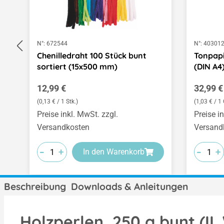
N°:
672544
N°:
40301
Chenilledraht 100 Stück bunt
Tonpapi
sortiert (15x500 mm)
(DIN A4
Regulärer Preis:
Regulär
12,99 €
32,99 €
(0,13 € / 1 Stk.)
(1,03 € / 
Preise inkl. MwSt. zzgl.
Preise i
Versandkosten
Versand
-
-
-
-
-
-
+
+
+
+
+
+
In den Warenkorb
Beschreibung
Downloads & Anleitungen
Holzperlen, 250 g bunt (II.