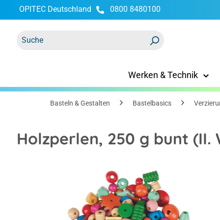
OPITEC Deutschland
0800 8480100
springen
Zur Hauptnavigation springen
Werken & Technik
Basteln & Gestalten
Bastelbasics
Verzieru
Holzperlen, 250 g bunt (II.
Bildergalerie überspringen