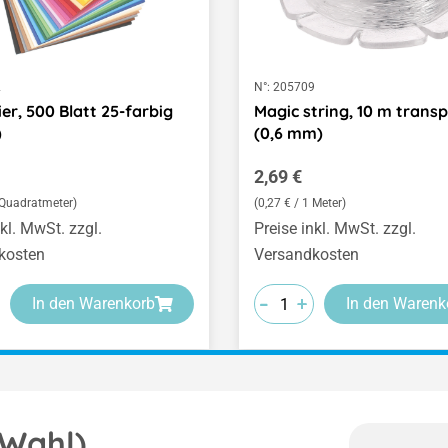
2
N°:
205709
er, 500 Blatt 25-farbig
Magic string, 10 m trans
)
(0,6 mm)
er Preis:
Regulärer Preis:
2,69 €
1 Quadratmeter)
(0,27 € / 1 Meter)
nkl. MwSt. zzgl.
Preise inkl. MwSt. zzgl.
kosten
Versandkosten
-
-
-
+
+
+
In den Warenkorb
In den Warenk
 Wahl)