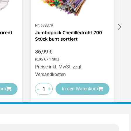
N°:
638379
N°
parent
Jumbopack Chenilledraht 700
S
Stück bunt sortiert
2
Regulärer Preis:
R
36,99 €
2
(0,05 € / 1 Stk.)
Preise inkl. MwSt. zzgl.
Pr
Versandkosten
V
-
-
-
-
-
-
+
+
+
orb
In den Warenkorb