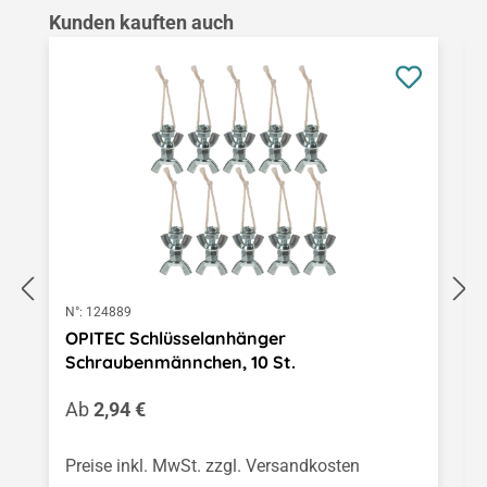
Produktgalerie überspringen
Kunden kauften auch
N°:
124889
OPITEC Schlüsselanhänger
Schraubenmännchen, 10 St.
Regulärer Preis:
Ab
2,94 €
Preise inkl. MwSt. zzgl. Versandkosten