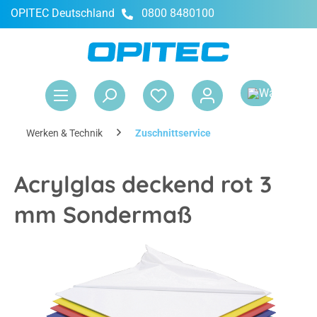
OPITEC Deutschland
0800 8480100
alt springen
War
Werken & Technik
Zuschnittservice
Acrylglas deckend rot 3
mm Sondermaß
Bildergalerie überspringen