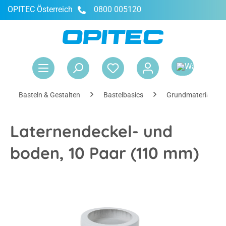
OPITEC Österreich
0800 005120
alt springen
War
Basteln & Gestalten
Bastelbasics
Grundmaterialien
Laternendeckel- und
boden, 10 Paar (110 mm)
Bildergalerie überspringen