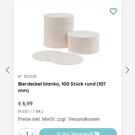
N°:
422228
Bierdeckel blanko, 100 Stück rund (107
mm)
Regulärer Preis:
€ 6,99
(€ 0,07 / 1 Stk.)
Preise inkl. MwSt. zzgl. Versandkosten
-
-
-
+
+
+
In den Warenkorb