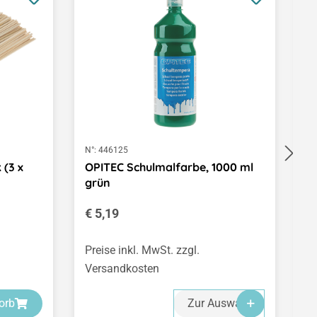
N°:
446125
N°
 (3 x
OPITEC Schulmalfarbe, 1000 ml
F
grün
S
Regulärer Preis:
R
€ 5,19
€
(€
Preise inkl. MwSt. zzgl.
Pr
Versandkosten
V
orb
Zur Auswahl