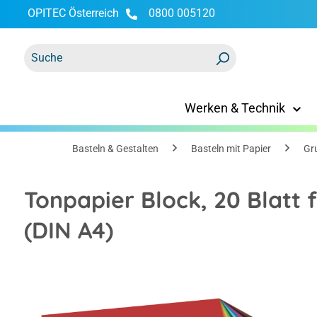
OPITEC Österreich
0800 005120
springen
Zur Hauptnavigation springen
Werken & Technik
Basteln & Gestalten
Basteln mit Papier
Gr
Tonpapier Block, 20 Blatt f
(DIN A4)
Bildergalerie überspringen