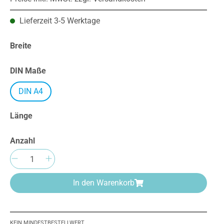
Lieferzeit 3-5 Werktage
auswählen
Breite
auswählen
DIN Maße
DIN A4
auswählen
Länge
Anzahl
Produkt Anzahl: Gib den gewünschten We
In den Warenkorb
KEIN MINDESTBESTELLWERT