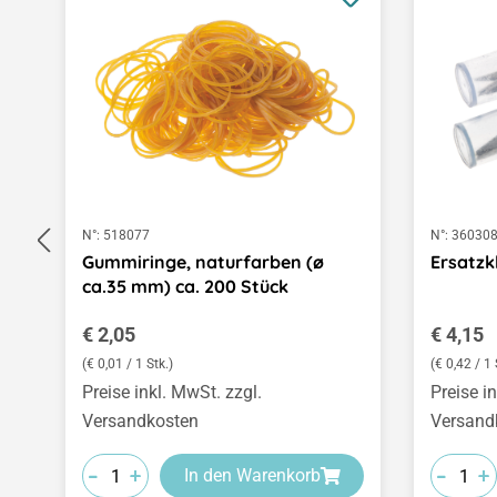
N°:
518077
N°:
36030
Gummiringe, naturfarben (ø
Ersatzk
ca.35 mm) ca. 200 Stück
Regulärer Preis:
Regulär
€ 2,05
€ 4,15
(€ 0,01 / 1 Stk.)
(€ 0,42 / 1 
Preise inkl. MwSt. zzgl.
Preise i
Versandkosten
Versand
-
-
-
-
-
-
+
+
+
+
+
+
In den Warenkorb