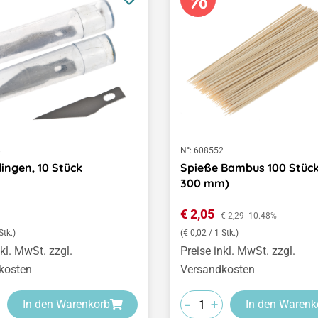
8
N°:
608552
lingen, 10 Stück
Spieße Bambus 100 Stück
300 mm)
er Preis:
Verkaufspreis:
€ 2,05
Regulärer Preis:
€ 2,29
-10.48%
Stk.)
(€ 0,02 / 1 Stk.)
nkl. MwSt. zzgl.
Preise inkl. MwSt. zzgl.
kosten
Versandkosten
-
-
-
+
+
+
In den Warenkorb
In den Warenk