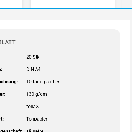
BLATT
:
DIN A4
ichnung:
10-farbig sortiert
ur:
130 g/qm
folia®
t:
igenschaft