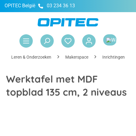
OPITEC België
03 234 36 13
hoofdinhoud
Win
Leren & Onderzoeken
Makerspace
Inrichtingen
Werktafel met MDF
topblad 135 cm, 2 niveaus
Afbeeldingengalerij overslaan