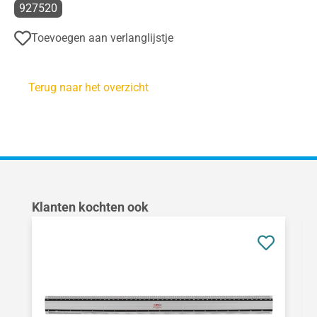
927520
Toevoegen aan verlanglijstje
Terug naar het overzicht
Productgalerij overslaan
Klanten kochten ook