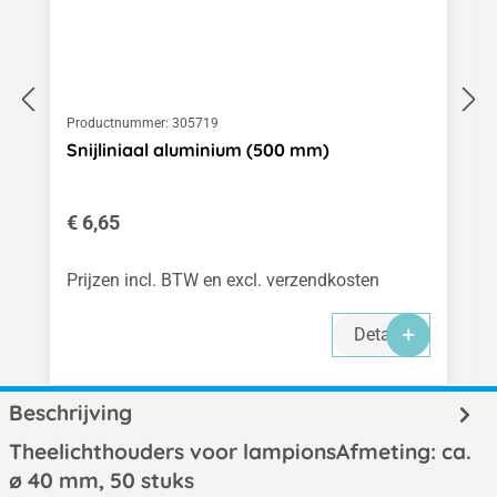
Productnummer:
305719
Snijliniaal aluminium (500 mm)
Normale prijs:
€ 6,65
Prijzen incl. BTW en excl. verzendkosten
Details
Beschrijving
Theelichthouders voor lampionsAfmeting: ca.
ø 40 mm, 50 stuks