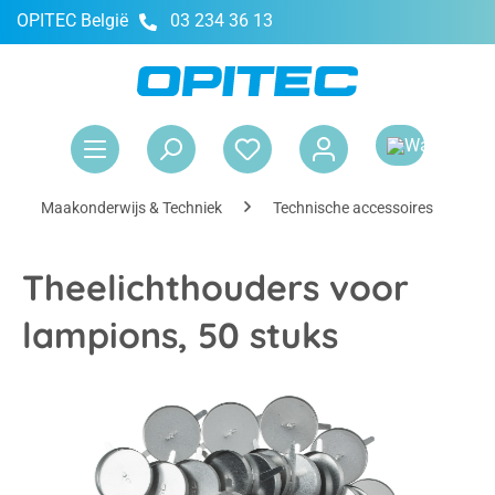
OPITEC België
03 234 36 13
hoofdinhoud
Win
Maakonderwijs & Techniek
Technische accessoires
A
Theelichthouders voor
lampions, 50 stuks
Afbeeldingengalerij overslaan