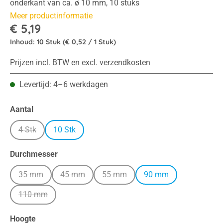
onderkant van ca. ø 10 mm, 10 stuks
Meer productinformatie
€ 5,19
Inhoud:
10 Stuk
(€ 0,52 / 1 Stuk)
Prijzen incl. BTW en excl. verzendkosten
Levertijd: 4–6 werkdagen
Selecteer
Aantal
4 Stk
10 Stk
(Deze optie is momenteel niet beschikbaar.)
Selecteer
Durchmesser
35 mm
45 mm
55 mm
90 mm
(Deze optie is momenteel niet beschikbaar.)
(Deze optie is momenteel niet beschikbaar.)
(Deze optie is momenteel niet besch
110 mm
(Deze optie is momenteel niet beschikbaar.)
Selecteer
Hoogte