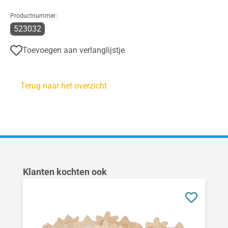
Productnummer:
523032
Toevoegen aan verlanglijstje
Terug naar het overzicht
Productgalerij overslaan
Klanten kochten ook