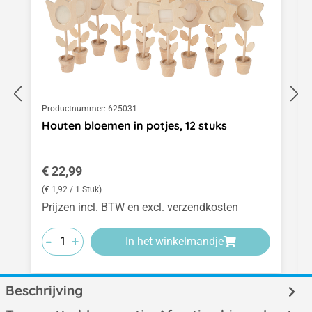
Productnummer:
625031
Houten bloemen in potjes, 12 stuks
Normale prijs:
€ 22,99
(€ 1,92 / 1 Stuk)
Prijzen incl. BTW en excl. verzendkosten
-
-
-
+
+
+
In het winkelmandje
Beschrijving