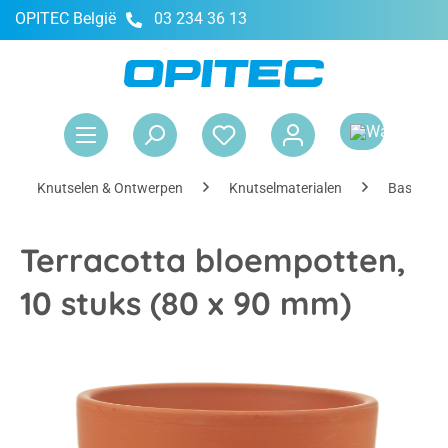
OPITEC België
03 234 36 13
hoofdinhoud
Win
Knutselen & Ontwerpen
Knutselmaterialen
Basismate
Terracotta bloempotten,
10 stuks (80 x 90 mm)
Afbeeldingengalerij overslaan