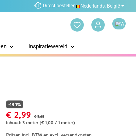
Direct bestellen
Nederlands, België
pen
Inspiratiewereld
-18.1%
€ 2,99
€ 3,65
Inhoud:
3 meter
(€ 1,00 / 1 meter)
Prijzen incl. BTW en excl. verzendkosten