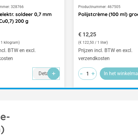
mmer:
328766
Productnummer:
467505
elektr. soldeer 0,7 mm
Polijstcrème (100 ml) gr
Cu0,7) 200 g
 prijs:
Normale prijs:
€ 12,25
 1 kilogram)
(€ 122,50 / 1 liter)
incl. BTW en excl.
Prijzen incl. BTW en excl.
kosten
verzendkosten
-
-
-
+
+
+
Details
In het winkelma
e-
)