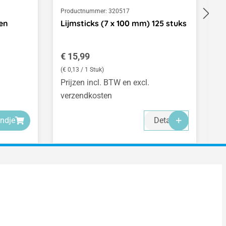
Productnummer:
320517
Pr
oen
Lijmsticks (7 x 100 mm) 125 stuks
B
1
Normale prijs:
N
€ 15,99
€
(€ 0,13 / 1 Stuk)
(€
Prijzen incl. BTW en excl.
Pr
verzendkosten
v
ndje
Details