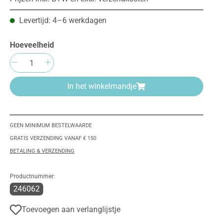
Levertijd: 4–6 werkdagen
Hoeveelheid
Producthoeveelheid: Voer de gewenste h
In het winkelmandje
GEEN MINIMUM BESTELWAARDE
GRATIS VERZENDING VANAF € 150
BETALING & VERZENDING
Productnummer:
246062
Toevoegen aan verlanglijstje