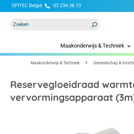
OPITEC België
03 234 36 13
oekopdracht
Ga naar de hoofdnavigatie
Maakonderwijs & Techniek
Maakonderwijs & Techniek
Gereedschap & Inrich
Reservegloeidraad warmt
vervormingsapparaat (3m
Afbeeldingengalerij overslaan