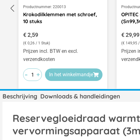
Productnummer:
220013
Productnu
Krokodilklemmen met schroef,
OPITEC 
10 stuks
(Sn99,3
Normale prijs:
Normale
€ 2,59
€ 29,99
(€ 0,26 / 1 Stuk)
(€ 149,95 /
Prijzen incl. BTW en excl.
Prijzen 
verzendkosten
verzend
-
-
-
+
+
+
In het winkelmandje
Beschrijving
Downloads & handleidingen
Reservegloeidraad warmt
vervormingsapparaat (3m