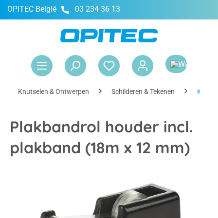
OPITEC België
03 234 36 13
hoofdinhoud
Win
Knutselen & Ontwerpen
Schilderen & Tekenen
Kanto
Plakbandrol houder incl.
plakband (18m x 12 mm)
Afbeeldingengalerij overslaan