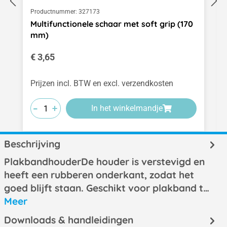
Productnummer:
327173
Multifunctionele schaar met soft grip (170
mm)
Normale prijs:
€ 3,65
Prijzen incl. BTW en excl. verzendkosten
-
-
-
+
+
+
In het winkelmandje
Beschrijving
PlakbandhouderDe houder is verstevigd en
heeft een rubberen onderkant, zodat het
goed blijft staan. Geschikt voor plakband t…
Meer
Downloads & handleidingen