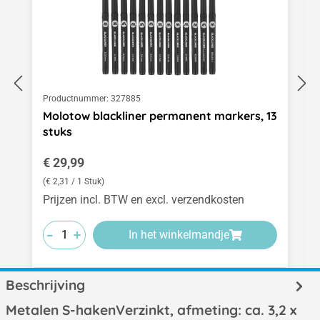
Productnummer:
327885
Molotow blackliner permanent markers, 13
stuks
Normale prijs:
€ 29,99
(€ 2,31 / 1 Stuk)
Prijzen incl. BTW en excl. verzendkosten
-
-
-
+
+
+
In het winkelmandje
Beschrijving
Metalen S-hakenVerzinkt, afmeting: ca. 3,2 x