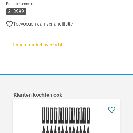
Productnummer:
213999
Toevoegen aan verlanglijstje
Terug naar het overzicht
Productgalerij overslaan
Klanten kochten ook