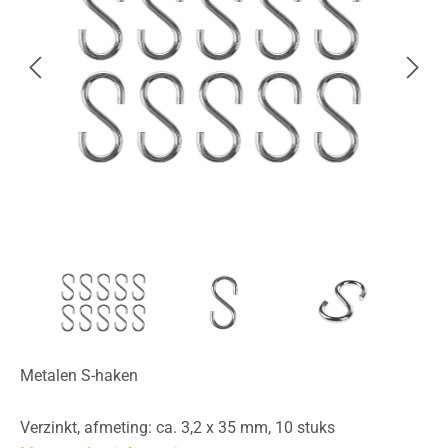
Metalen S-haken
Verzinkt, afmeting: ca. 3,2 x 35 mm, 10 stuks