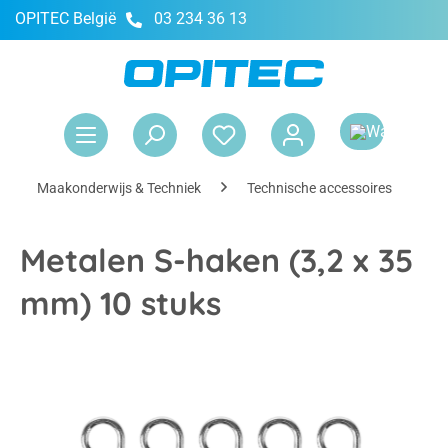
OPITEC België
03 234 36 13
hoofdinhoud
Win
Maakonderwijs & Techniek
Technische accessoires
I
Metalen S-haken (3,2 x 35
mm) 10 stuks
Afbeeldingengalerij overslaan