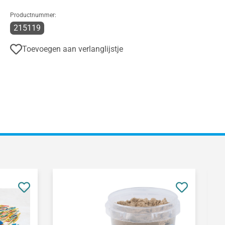
Productnummer:
215119
Toevoegen aan verlanglijstje