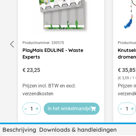
Productnummer:
330570
Productnu
PlayMais EDULINE - Waste
Knutsel
Experts
dromen
Normale prijs:
Normale
€ 23,25
€ 35,85
(€ 3,59 / 1
Prijzen incl. BTW en excl.
Prijzen 
verzendkosten
verzend
-
-
-
-
-
-
+
+
+
+
+
+
In het winkelmandje
Beschrijving
Downloads & handleidingen