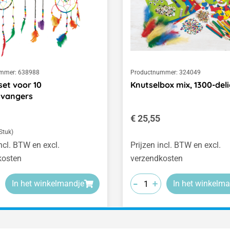
mmer:
638988
Productnummer:
324049
set voor 10
Knutselbox mix, 1300-del
vangers
 prijs:
Normale prijs:
€ 25,55
 Stuk)
incl. BTW en excl.
Prijzen incl. BTW en excl.
kosten
verzendkosten
-
-
-
+
+
+
In het winkelmandje
In het winkelma