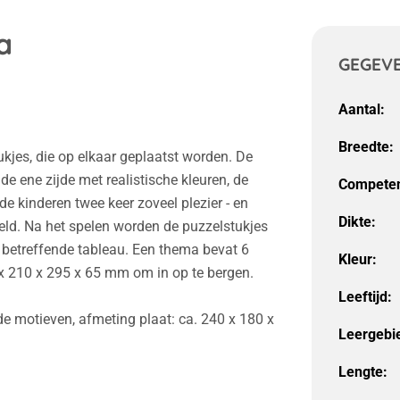
a
GEGEV
Aantal:
Breedte:
ukjes, die op elkaar geplaatst worden. De
de ene zijde met realistische kleuren, de
Competen
e kinderen twee keer zoveel plezier - en
Dikte:
kkeld. Na het spelen worden de puzzelstukjes
 betreffende tableau. Een thema bevat 6
Kleur:
x 210 x 295 x 65 mm om in op te bergen.
Leeftijd:
e motieven, afmeting plaat: ca. 240 x 180 x
Leergebi
Lengte: