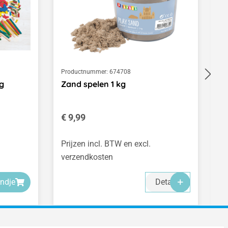
Productnummer:
674708
Pr
ig
Zand spelen 1 kg
O
L
Normale prijs:
V
€ 9,99
€
Prijzen incl. BTW en excl.
Pr
verzendkosten
v
-
-
-
ndje
Details