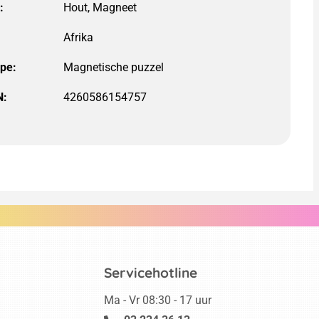
:
ype:
N:
4260586154757
Servicehotline
Ma - Vr 08:30 - 17 uur