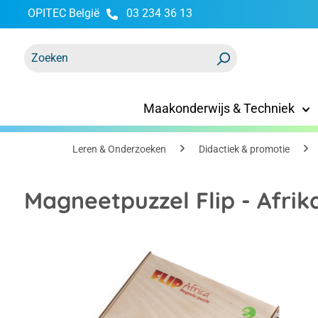
OPITEC België
03 234 36 13
oekopdracht
Ga naar de hoofdnavigatie
Maakonderwijs & Techniek
Leren & Onderzoeken
Didactiek & promotie
Magneetpuzzel Flip - Afrik
Afbeeldingengalerij overslaan