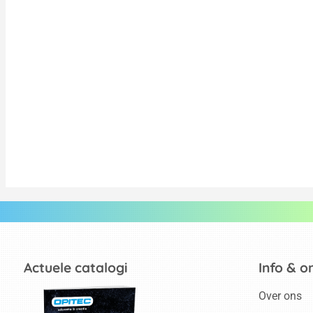
Actuele catalogi
Info & o
Over ons