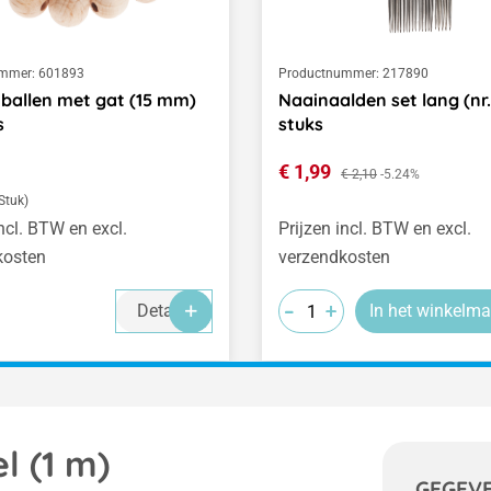
mmer:
601893
Productnummer:
217890
ballen met gat (15 mm)
Naainaalden set lang (nr.
s
stuks
 prijs:
Verkoopprijs:
€ 1,99
Normale prijs:
€ 2,10
-5.24%
 Stuk)
incl. BTW en excl.
Prijzen incl. BTW en excl.
kosten
verzendkosten
-
-
-
+
+
+
Details
In het winkelma
l (1 m)
GEGEV