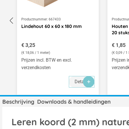
Productnummer:
667433
Productnu
Lindehout 60 x 60 x 180 mm
Houten 
20 stuk
Normale prijs:
Normale
€ 3,25
€ 1,85
(€ 18,06 / 1 meter)
(€ 0,09 / 1
Prijzen incl. BTW en excl.
Prijzen 
verzendkosten
verzend
Details
Beschrijving
Downloads & handleidingen
Leren koord (2 mm) nature