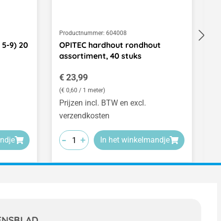
Productnummer:
604008
Pr
 5-9) 20
OPITEC hardhout rondhout
S
assortiment, 40 stuks
Normale prijs:
N
€ 23,99
€
(€ 0,60 / 1 meter)
Prijzen incl. BTW en excl.
Pr
verzendkosten
v
-
-
-
-
-
-
+
+
+
ndje
In het winkelmandje
ENSBLAD