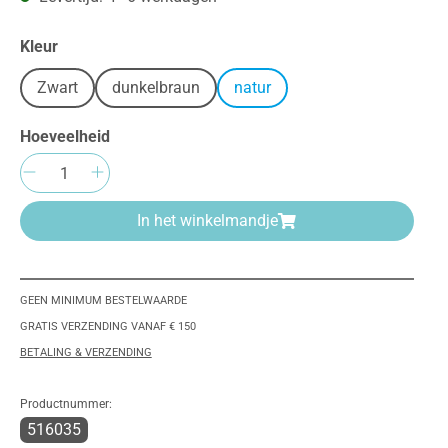
Selecteer
Kleur
Zwart
dunkelbraun
natur
Hoeveelheid
Producthoeveelheid: Voer de gewenste h
In het winkelmandje
GEEN MINIMUM BESTELWAARDE
GRATIS VERZENDING VANAF € 150
BETALING & VERZENDING
Productnummer:
516035