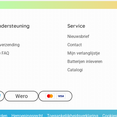
ndersteuning
Service
Nieuwsbrief
 verzending
Contact
e FAQ
Mijn verlanglijstje
Batterijen inleveren
Catalogi
Wero
rden
Herroepingsrecht
Toegankelijkheidsverklaring
Cookies