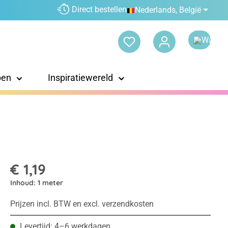
Direct bestellen
Nederlands, België
pen
Inspiratiewereld
€ 1,19
Inhoud:
1 meter
Prijzen incl. BTW en excl. verzendkosten
Levertijd: 4–6 werkdagen