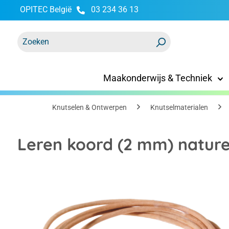
OPITEC België
03 234 36 13
oekopdracht
Ga naar de hoofdnavigatie
Maakonderwijs & Techniek
Knutselen & Ontwerpen
Knutselmaterialen
Leren koord (2 mm) naturel
Afbeeldingengalerij overslaan