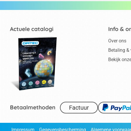
Actuele catalogi
Info & o
Over ons
Betaling &
Bekijk onz
Betaalmethoden
Factuur
Impressum
Gegevensbescherming
Algemene voorwaa