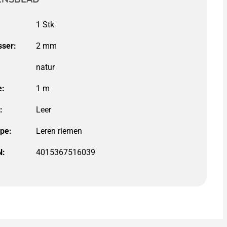
ser:
natur
e:
:
ype:
N:
4015367516039