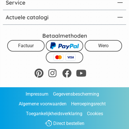
Service
Actuele catalogi
Betaalmethoden
Factuur
Wero
Impressum
Gegevensbescherming
Algemene voorwaarden
Herroepingsrecht
Toegankelijkheidsverklaring
Cookies
Direct bestellen