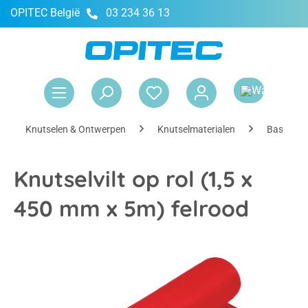
OPITEC België
03 234 36 13
hoofdinhoud
Win
Knutselen & Ontwerpen
Knutselmaterialen
Basismate
Knutselvilt op rol (1,5 x
450 mm x 5m) felrood
Afbeeldingengalerij overslaan