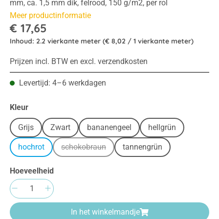
mm, ca. 1,5 mm dik, felrood, 150 g/m2, per rol
Meer productinformatie
€ 17,65
Inhoud:
2.2 vierkante meter
(€ 8,02 / 1 vierkante meter)
Prijzen incl. BTW en excl. verzendkosten
Levertijd: 4–6 werkdagen
Selecteer
Kleur
Grijs
Zwart
bananengeel
hellgrün
hochrot
schokobraun
tannengrün
(Deze optie is momenteel niet beschikbaar.)
Hoeveelheid
Producthoeveelheid: Voer de gewenste hoeve
In het winkelmandje