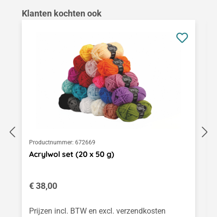
Productgalerij overslaan
Klanten kochten ook
Productnummer:
672669
Acrylwol set (20 x 50 g)
Normale prijs:
€ 38,00
Prijzen incl. BTW en excl. verzendkosten