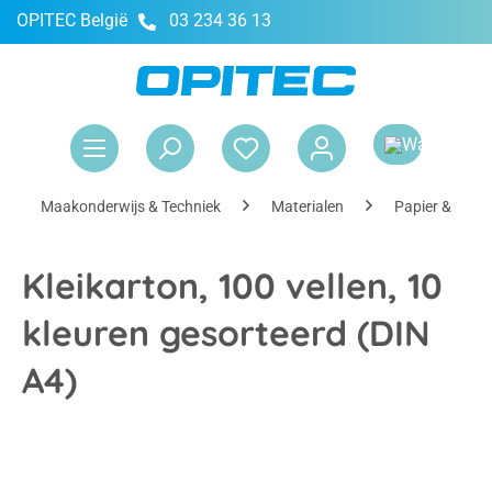
OPITEC België
03 234 36 13
hoofdinhoud
Win
Maakonderwijs & Techniek
Materialen
Papier & Kart
Kleikarton, 100 vellen, 10
kleuren gesorteerd (DIN
A4)
Afbeeldingengalerij overslaan