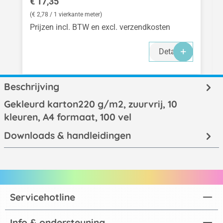
Normale prijs:
€ 17,35
(€ 2,78 / 1 vierkante meter)
Prijzen incl. BTW en excl. verzendkosten
Details
Beschrijving
Gekleurd karton220 g/m2, zuurvrij, 10
kleuren, A4 formaat, 100 vel
Downloads & handleidingen
Servicehotline
Info & ondersteuning