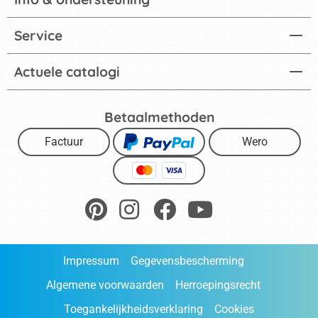
Service
Actuele catalogi
Betaalmethoden
Factuur
Wero
Impressum
Gegevensbescherming
Algemene voorwaarden
Herroepingsrecht
Toegankelijkheidsverklaring
Cookies