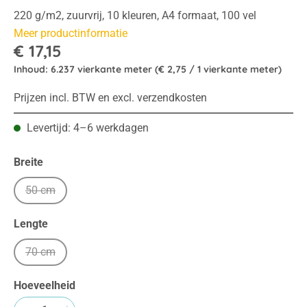
220 g/m2, zuurvrij, 10 kleuren, A4 formaat, 100 vel
Meer productinformatie
€ 17,15
Inhoud:
6.237 vierkante meter
(€ 2,75 / 1 vierkante meter)
Prijzen incl. BTW en excl. verzendkosten
Levertijd: 4–6 werkdagen
Selecteer
Breite
50 cm
(Deze optie is momenteel niet beschikbaar.)
Selecteer
Lengte
70 cm
(Deze optie is momenteel niet beschikbaar.)
Hoeveelheid
Producthoeveelheid: Voer de gewenste hoeve