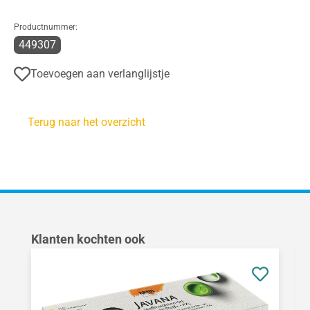
Productnummer:
449307
Toevoegen aan verlanglijstje
Terug naar het overzicht
Productgalerij overslaan
Klanten kochten ook