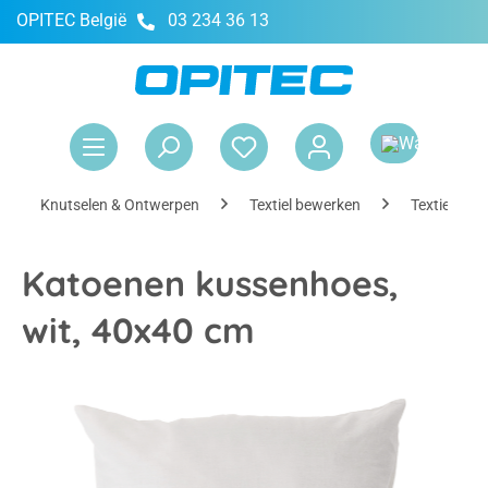
OPITEC België
03 234 36 13
hoofdinhoud
Win
Knutselen & Ontwerpen
Textiel bewerken
Textiel ver
Katoenen kussenhoes,
wit, 40x40 cm
Afbeeldingengalerij overslaan