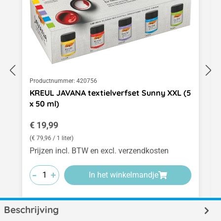
Productnummer:
420756
KREUL JAVANA textielverfset Sunny XXL (5
x 50 ml)
Normale prijs:
€ 19,99
(€ 79,96 / 1 liter)
Prijzen incl. BTW en excl. verzendkosten
-
-
-
+
+
+
In het winkelmandje
Beschrijving