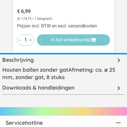
Normale prijs:
€ 6,99
(€ 174,75 / 1 kilogram)
Prijzen incl. BTW en excl. verzendkosten
-
-
-
+
+
+
In het winkelmandje
Beschrijving
Houten ballen zonder gatAfmeting: ca. ø 25
mm, zonder gat, 8 stuks
Downloads & handleidingen
Servicehotline