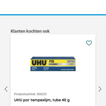
Productgalerij overslaan
Klanten kochten ook
Productnummer:
300225
UHU por tempexlijm, tube 40 g