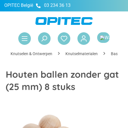
OPITEC België
03 234 36 13
hoofdinhoud
Win
Knutselen & Ontwerpen
Knutselmaterialen
Basismate
Houten ballen zonder gat
(25 mm) 8 stuks
Afbeeldingengalerij overslaan