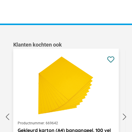
Productgalerij overslaan
Klanten kochten ook
Productnummer:
669642
Gekleurd karton (A4) banaangeel, 100 vel