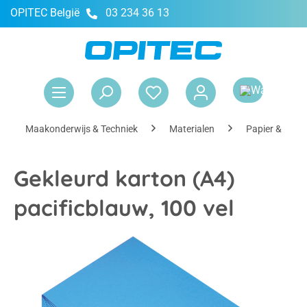
OPITEC België
03 234 36 13
hoofdinhoud
Win
Maakonderwijs & Techniek
Materialen
Papier & Kart
Gekleurd karton (A4)
pacificblauw, 100 vel
Afbeeldingengalerij overslaan