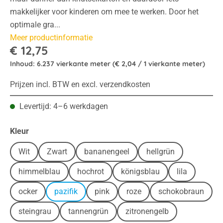
makkelijker voor kinderen om mee te werken. Door het
optimale gra...
Meer productinformatie
€ 12,75
Inhoud:
6.237 vierkante meter
(€ 2,04 / 1 vierkante meter)
Prijzen incl. BTW en excl. verzendkosten
Levertijd: 4–6 werkdagen
Selecteer
Kleur
Wit
Zwart
bananengeel
hellgrün
himmelblau
hochrot
königsblau
lila
ocker
pazifik
pink
roze
schokobraun
steingrau
tannengrün
zitronengelb