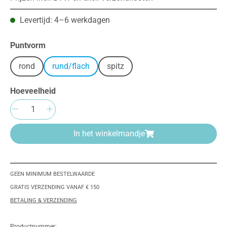
Levertijd: 4–6 werkdagen
Selecteer
Puntvorm
rond
rund/flach
spitz
Hoeveelheid
Producthoeveelheid: Voer de gewenste hoeve
In het winkelmandje
GEEN MINIMUM BESTELWAARDE
GRATIS VERZENDING VANAF € 150
BETALING & VERZENDING
Productnummer: