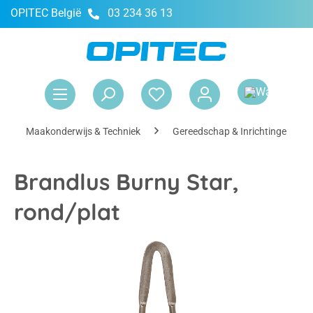
OPITEC België
03 234 36 13
hoofdinhoud
Win
Maakonderwijs & Techniek
Gereedschap & Inrichtingen
Brandlus Burny Star,
rond/plat
Afbeeldingengalerij overslaan