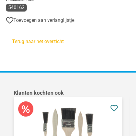
540162
Toevoegen aan verlanglijstje
Terug naar het overzicht
Productgalerij overslaan
Klanten kochten ook