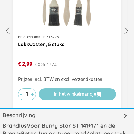
Productnummer:
515275
Lakkwasten, 5 stuks
Verkoopprijs:
€ 2,99
Normale prijs:
€ 3,05
-1.97%
Prijzen incl. BTW en excl. verzendkosten
-
-
-
+
+
+
In het winkelmandje
Beschrijving
BrandlusVoor Burny Star ST 141+171 en de
Brenn-Peter Junior, type: rond/plat, per stuk