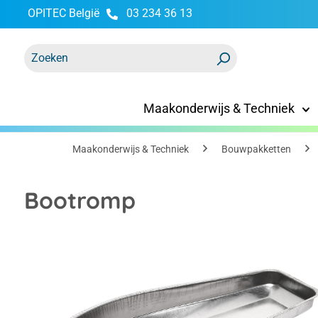
OPITEC België
03 234 36 13
oekopdracht
Ga naar de hoofdnavigatie
Maakonderwijs & Techniek
Maakonderwijs & Techniek
Bouwpakketten
Bootromp
Afbeeldingengalerij overslaan