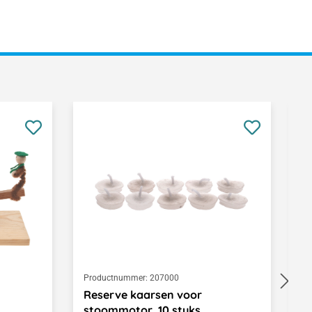
Productnummer:
207000
Pr
Reserve kaarsen voor
K
stoommotor, 10 stuks
D