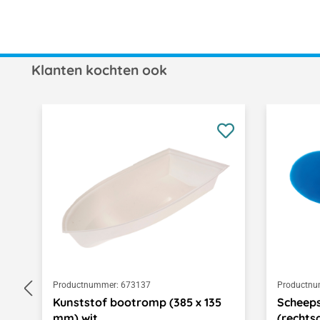
Klanten kochten ook
Productgalerij overslaan
Productnummer:
673137
Productnu
Kunststof bootromp (385 x 135
Scheep
mm) wit
(rechts