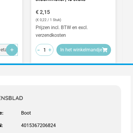
Normale prijs:
N
€ 2,15
€
(€ 0,22 / 1 Stuk)
Prijzen incl. BTW en excl.
Pr
verzendkosten
v
-
-
-
+
+
+
etails
In het winkelmandje
ENSBLAD
e:
Boot
N:
4015367206824