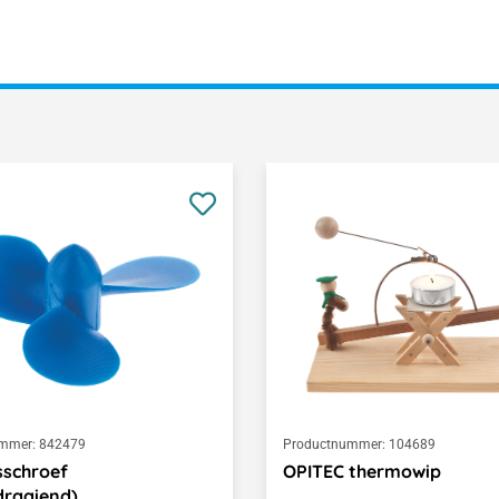
mmer:
842479
Productnummer:
104689
sschroef
OPITEC thermowip
draaiend)