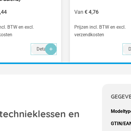
 prijs:
Normale prijs:
,44
Van
€ 4,76
incl. BTW en excl.
Prijzen incl. BTW en excl.
kosten
verzendkosten
Details
D
GEGEV
 technieklessen en
Modeltyp
GTIN/EA