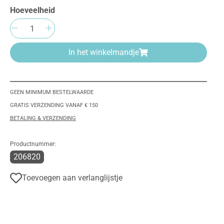
Hoeveelheid
Producthoeveelheid: Voer de gewenste h
In het winkelmandje
GEEN MINIMUM BESTELWAARDE
GRATIS VERZENDING VANAF € 150
BETALING & VERZENDING
Productnummer:
206820
Toevoegen aan verlanglijstje