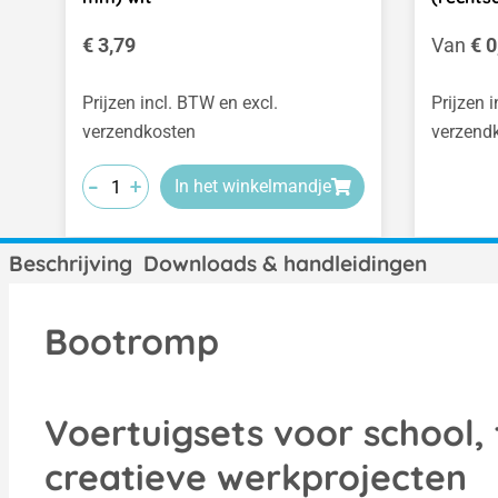
Normale prijs:
Normale
€ 3,79
Van
€ 0
Prijzen incl. BTW en excl.
Prijzen 
verzendkosten
verzend
-
-
-
+
+
+
In het winkelmandje
Beschrijving
Downloads & handleidingen
Bootromp
Voertuigsets voor school,
creatieve werkprojecten