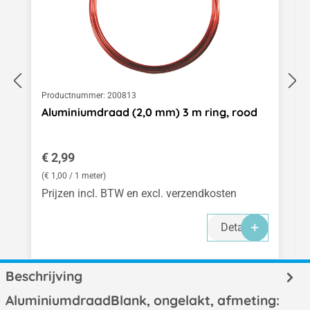
Productnummer:
200813
Aluminiumdraad (2,0 mm) 3 m ring, rood
Normale prijs:
€ 2,99
(€ 1,00 / 1 meter)
Prijzen incl. BTW en excl. verzendkosten
Details
Beschrijving
AluminiumdraadBlank, ongelakt, afmeting: