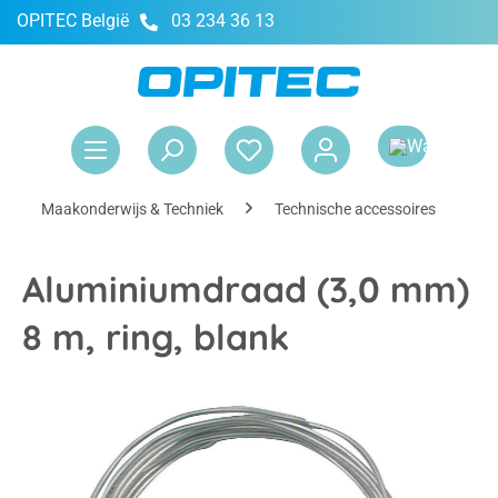
OPITEC België
03 234 36 13
hoofdinhoud
Win
Maakonderwijs & Techniek
Technische accessoires
I
Aluminiumdraad (3,0 mm)
8 m, ring, blank
Afbeeldingengalerij overslaan