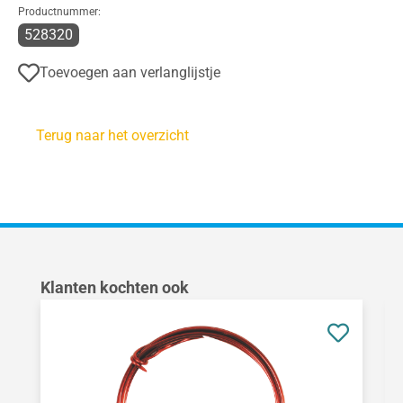
Productnummer:
528320
Toevoegen aan verlanglijstje
Terug naar het overzicht
Productgalerij overslaan
Klanten kochten ook