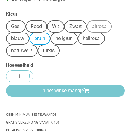
Selecteer
Kleur
Geel
Rood
Wit
Zwart
altrosa
(Deze optie is mome
blauw
bruin
hellgrün
hellrosa
naturweiß
türkis
Hoeveelheid
Producthoeveelheid: Voer de gewenste h
In het winkelmandje
GEEN MINIMUM BESTELWAARDE
GRATIS VERZENDING VANAF € 150
BETALING & VERZENDING