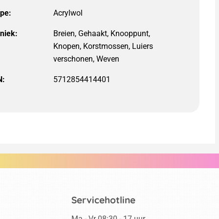
ype:
niek:
Breien, Gehaakt, Knooppunt,
Knopen, Korstmossen, Luiers
verschonen, Weven
N:
5712854414401
Servicehotline
Ma - Vr 08:30 - 17 uur