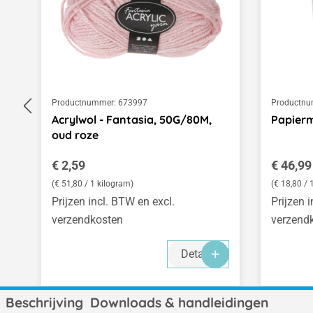
Productnummer:
673997
Productnu
Acrylwol - Fantasia, 50G/80M,
Papierm
oud roze
Normale prijs:
Normale
€ 2,59
€ 46,99
(€ 51,80 / 1 kilogram)
(€ 18,80 / 
Prijzen incl. BTW en excl.
Prijzen 
verzendkosten
verzend
Details
Beschrijving
Downloads & handleidingen