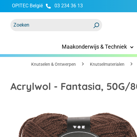
OPITEC België
03 234 36 13
oekopdracht
Ga naar de hoofdnavigatie
Maakonderwijs & Techniek
Knutselen & Ontwerpen
Knutselmaterialen
Acrylwol - Fantasia, 50G/8
Afbeeldingengalerij overslaan