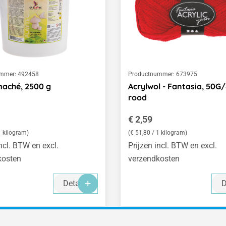
mmer:
492458
Productnummer:
673975
aché, 2500 g
Acrylwol - Fantasia, 50G
rood
 prijs:
Normale prijs:
€ 2,59
1 kilogram)
(€ 51,80 / 1 kilogram)
incl. BTW en excl.
Prijzen incl. BTW en excl.
kosten
verzendkosten
Details
D