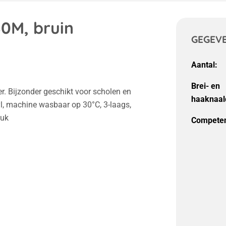
80M, bruin
GEGEV
Aantal:
Brei- en
er. Bijzonder geschikt voor scholen en
haaknaal
yl, machine wasbaar op 30°C, 3-laags,
tuk
Competen