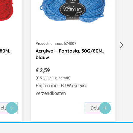
Productnummer:
674007
Pr
/80M,
Acrylwol - Fantasia, 50G/80M,
B
blauw
m
Normale prijs:
N
€ 2,59
€
(€ 51,80 / 1 kilogram)
(€
Prijzen incl. BTW en excl.
Pr
verzendkosten
v
etails
Details