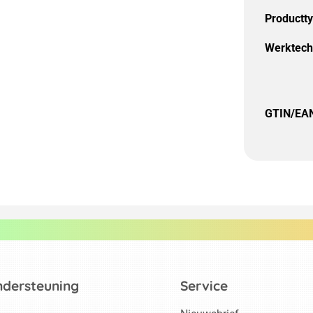
Productt
Werktech
GTIN/EA
ndersteuning
Service