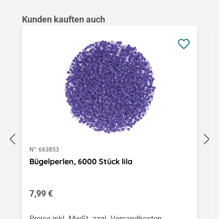
Produktgalerie überspringen
Kunden kauften auch
N°:
663853
Bügelperlen, 6000 Stück lila
Regulärer Preis:
7,99 €
Preise inkl. MwSt. zzgl. Versandkosten