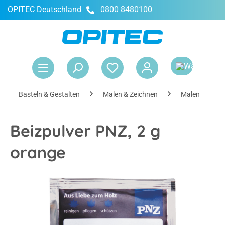
OPITEC Deutschland
0800 8480100
alt springen
War
Basteln & Gestalten
Malen & Zeichnen
Malen
Beizpulver PNZ, 2 g
orange
Bildergalerie überspringen