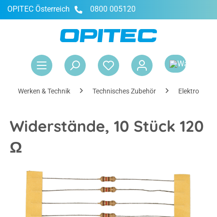
OPITEC Österreich
0800 005120
alt springen
War
Werken & Technik
Technisches Zubehör
Elektronik
Widerstände, 10 Stück 120
Ω
Bildergalerie überspringen