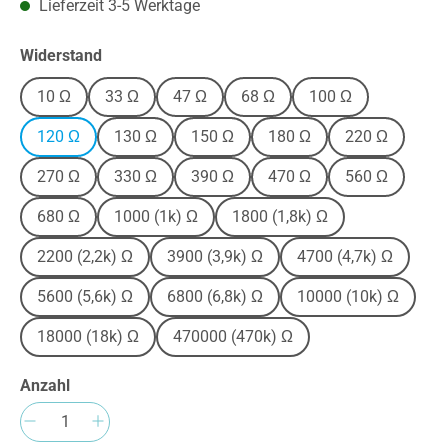
Lieferzeit 3-5 Werktage
auswählen
Widerstand
10 Ω
33 Ω
47 Ω
68 Ω
100 Ω
120 Ω
130 Ω
150 Ω
180 Ω
220 Ω
270 Ω
330 Ω
390 Ω
470 Ω
560 Ω
680 Ω
1000 (1k) Ω
1800 (1,8k) Ω
2200 (2,2k) Ω
3900 (3,9k) Ω
4700 (4,7k) Ω
5600 (5,6k) Ω
6800 (6,8k) Ω
10000 (10k) Ω
18000 (18k) Ω
470000 (470k) Ω
Anzahl
Produkt Anzahl: Gib den gewünschten Wert e