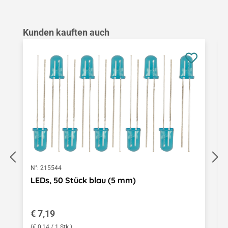
Produktgalerie überspringen
Kunden kauften auch
N°:
215544
LEDs, 50 Stück blau (5 mm)
Regulärer Preis:
€ 7,19
(€ 0,14 / 1 Stk.)