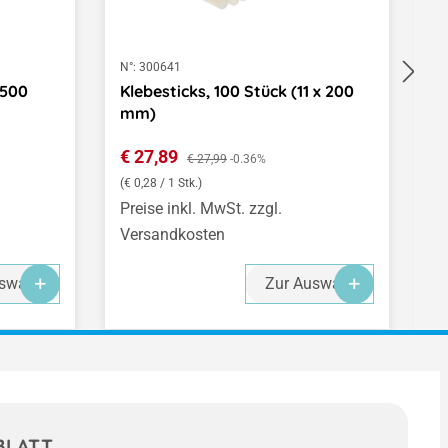
N°:
300641
N°
 500
Klebesticks, 100 Stück (11 x 200
O
mm)
4
Verkaufspreis:
R
€ 27,89
Regulärer Preis:
€
€ 27,99
-0.36%
(€ 0,28 / 1 Stk.)
(€
Preise inkl. MwSt. zzgl.
Pr
Versandkosten
V
swahl
Zur Auswahl
BLATT