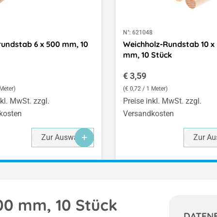
1
N°:
621048
undstab 6 x 500 mm, 10
Weichholz-Rundstab 10 x
mm, 10 Stück
er Preis:
Regulärer Preis:
€ 3,59
 Meter)
(€ 0,72 / 1 Meter)
nkl. MwSt. zzgl.
Preise inkl. MwSt. zzgl.
kosten
Versandkosten
Zur Auswahl
Zur Au
00 mm, 10 Stück
DATEN