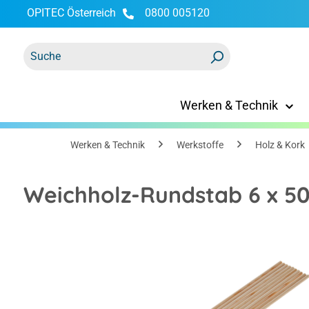
OPITEC Österreich
0800 005120
springen
Zur Hauptnavigation springen
Werken & Technik
Werken & Technik
Werkstoffe
Holz & Kork
Weichholz-Rundstab 6 x 5
Bildergalerie überspringen