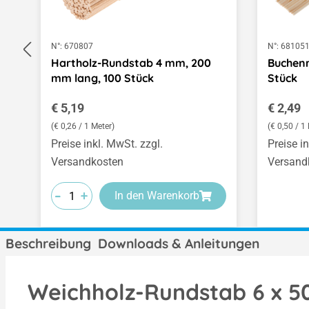
N°:
670807
N°:
68105
Hartholz-Rundstab 4 mm, 200
Buchenr
mm lang, 100 Stück
Stück
Regulärer Preis:
Regulär
€ 5,19
€ 2,49
(€ 0,26 / 1 Meter)
(€ 0,50 / 1
Preise inkl. MwSt. zzgl.
Preise i
Versandkosten
Versand
-
-
-
+
+
+
In den Warenkorb
Beschreibung
Downloads & Anleitungen
Weichholz-Rundstab 6 x 5