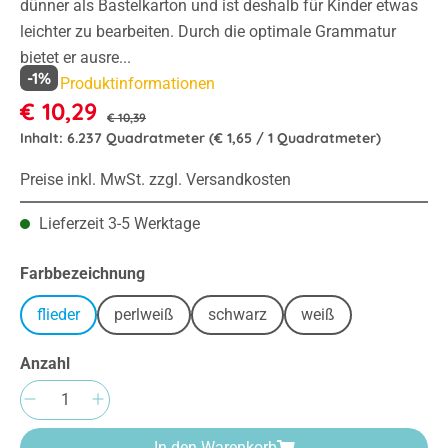
dünner als Bastelkarton und ist deshalb für Kinder etwas
leichter zu bearbeiten. Durch die optimale Grammatur
bietet er ausre...
-1%
Mehr Produktinformationen
€ 10,29
€ 10,39
Inhalt:
6.237 Quadratmeter
(€ 1,65 / 1 Quadratmeter)
Preise inkl. MwSt. zzgl. Versandkosten
Lieferzeit 3-5 Werktage
auswählen
Farbbezeichnung
flieder
perlweiß
schwarz
weiß
Anzahl
Produkt Anzahl: Gib den gewünschten Wert e
In den Warenkorb