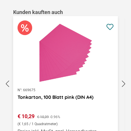
Produktgalerie überspringen
Kunden kauften auch
N°:
669675
Tonkarton, 100 Blatt pink (DIN A4)
Verkaufspreis:
€ 10,29
Regulärer Preis:
€ 10,39
-0.96%
(€ 1,65 / 1 Quadratmeter)