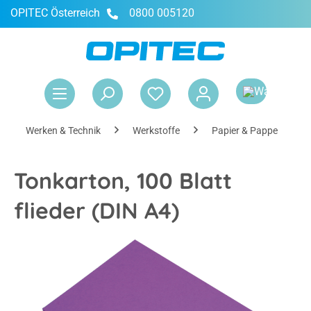
OPITEC Österreich
0800 005120
alt springen
War
Werken & Technik
Werkstoffe
Papier & Pappe
Tonkarton, 100 Blatt
flieder (DIN A4)
Bildergalerie überspringen