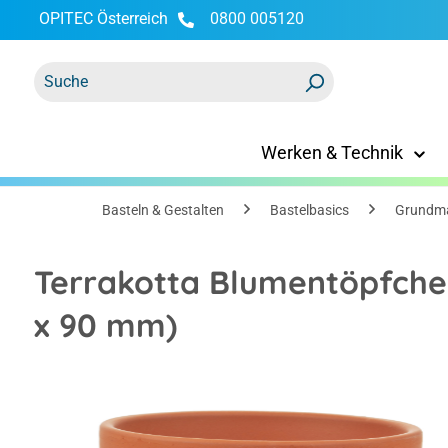
OPITEC Österreich
0800 005120
springen
Zur Hauptnavigation springen
Werken & Technik
Basteln & Gestalten
Bastelbasics
Grundma
Terrakotta Blumentöpfchen
x 90 mm)
Bildergalerie überspringen