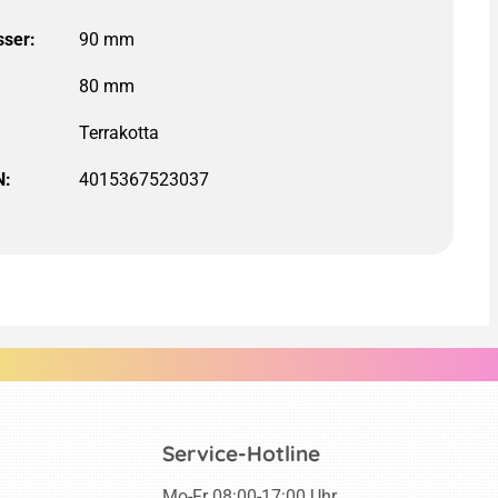
ser:
90 mm
Terrakotta
N:
4015367523037
Service-Hotline
Mo-Fr 08:00-17:00 Uhr