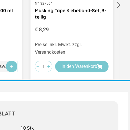
N°:
327564
N°
000 ml
Masking Tape Klebeband-Set, 3-
T
teilig
s
Regulärer Preis:
R
€ 8,29
€
(€
Preise inkl. MwSt. zzgl.
Pr
Versandkosten
V
-
-
-
-
-
-
+
+
+
swahl
In den Warenkorb
BLATT