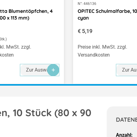
1
N°:
446136
tta Blumentöpfchen, 4
OPITEC Schulmalfarbe, 1
100 x 113 mm)
cyan
er Preis:
Regulärer Preis:
€ 5,19
Stk.)
nkl. MwSt. zzgl.
Preise inkl. MwSt. zzgl.
kosten
Versandkosten
Zur Auswahl
Zur Au
, 10 Stück (80 x 90
DATEN
Anzahl: