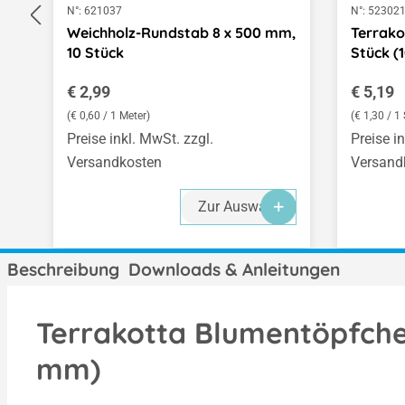
N°:
621037
N°:
52302
Weichholz-Rundstab 8 x 500 mm,
Terrako
10 Stück
Stück (
Regulärer Preis:
Regulär
€ 2,99
€ 5,19
(€ 0,60 / 1 Meter)
(€ 1,30 / 1 
Preise inkl. MwSt. zzgl.
Preise i
Versandkosten
Versand
Zur Auswahl
Beschreibung
Downloads & Anleitungen
Terrakotta Blumentöpfchen
mm)