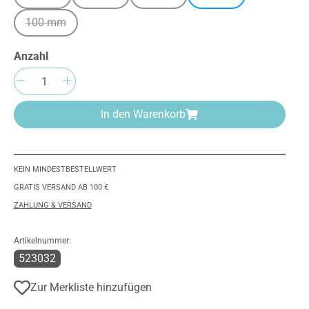
100 mm
(Diese Option ist zurzeit nicht verfügbar.)
Anzahl
Produkt Anzahl: Gib den gewünschten We
In den Warenkorb
KEIN MINDESTBESTELLWERT
GRATIS VERSAND AB 100 €
ZAHLUNG & VERSAND
Artikelnummer:
523032
Zur Merkliste hinzufügen