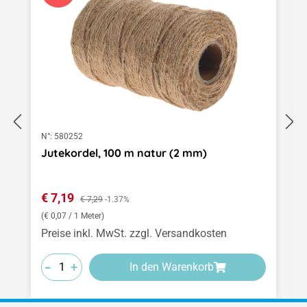
N°:
580252
Jutekordel, 100 m natur (2 mm)
Verkaufspreis:
€ 7,19
Regulärer Preis:
€ 7,29
-1.37%
(€ 0,07 / 1 Meter)
Preise inkl. MwSt. zzgl. Versandkosten
-
-
-
+
+
+
In den Warenkorb