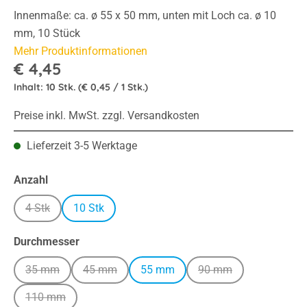
Innenmaße: ca. ø 55 x 50 mm, unten mit Loch ca. ø 10
mm, 10 Stück
Mehr Produktinformationen
€ 4,45
Inhalt:
10 Stk.
(€ 0,45 / 1 Stk.)
Preise inkl. MwSt. zzgl. Versandkosten
Lieferzeit 3-5 Werktage
auswählen
Anzahl
4 Stk
10 Stk
(Diese Option ist zurzeit nicht verfügbar.)
auswählen
Durchmesser
35 mm
45 mm
55 mm
90 mm
(Diese Option ist zurzeit nicht verfügbar.)
(Diese Option ist zurzeit nicht verfügbar.)
(Diese Option ist zurze
110 mm
(Diese Option ist zurzeit nicht verfügbar.)