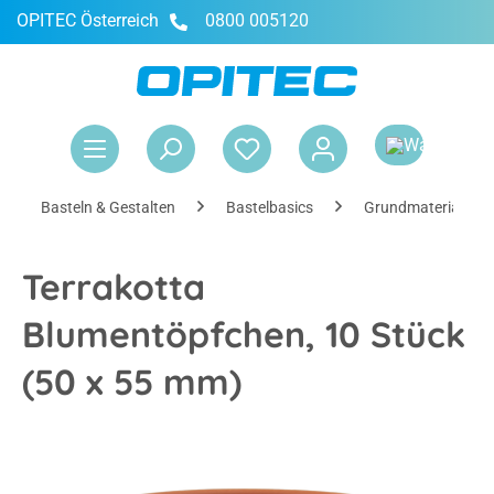
OPITEC Österreich
0800 005120
alt springen
War
Basteln & Gestalten
Bastelbasics
Grundmaterialien
Terrakotta
Blumentöpfchen, 10 Stück
(50 x 55 mm)
Bildergalerie überspringen