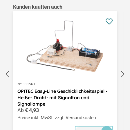
Produktgalerie überspringen
Kunden kauften auch
N°:
111563
OPITEC Easy-Line Geschicklichkeitsspiel -
Heißer Draht- mit Signalton und
Signallampe
Regulärer Preis:
Ab
€ 4,93
Preise inkl. MwSt. zzgl. Versandkosten