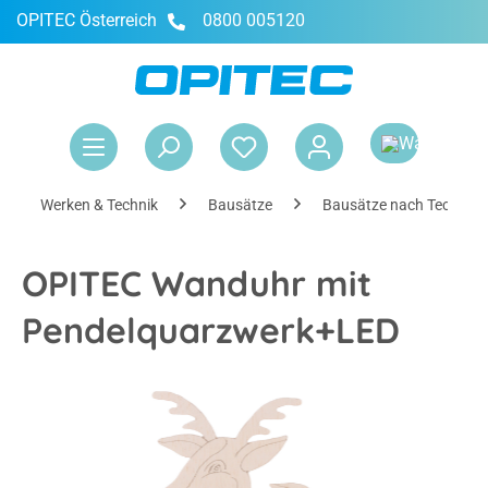
OPITEC Österreich
0800 005120
alt springen
War
Werken & Technik
Bausätze
Bausätze nach Technik
OPITEC Wanduhr mit
Pendelquarzwerk+LED
Bildergalerie überspringen