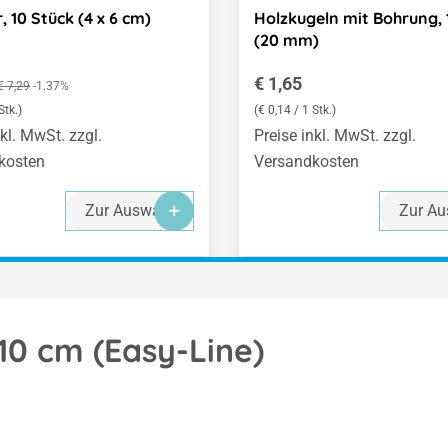
, 10 Stück (4 x 6 cm)
Holzkugeln mit Bohrung, 
(20 mm)
spreis:
Regulärer Preis:
Regulärer Preis:
€ 1,65
€ 7,29
-1.37%
Stk.)
(€ 0,14 / 1 Stk.)
nkl. MwSt. zzgl.
Preise inkl. MwSt. zzgl.
kosten
Versandkosten
Zur Auswahl
Zur Au
10 cm (Easy-Line)