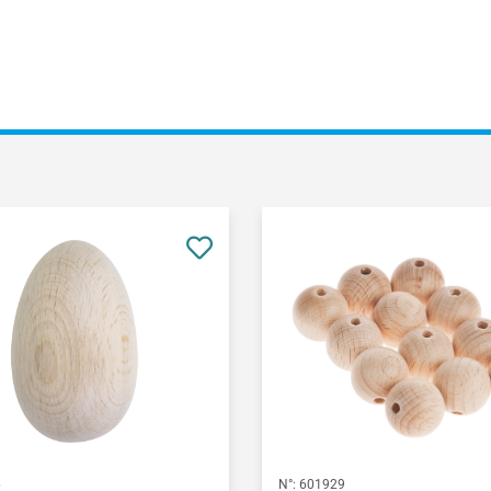
6
N°:
601929