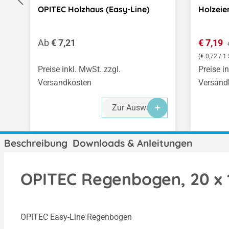
OPITEC Holzhaus (Easy-Line)
Holzeier
Regulärer Preis:
Verkauf
Ab
€ 7,21
€ 7,19
(€ 0,72 / 1 
Preise inkl. MwSt. zzgl.
Preise i
Versandkosten
Versand
Zur Auswahl
Beschreibung
Downloads & Anleitungen
OPITEC Regenbogen, 20 x 
OPITEC Easy-Line Regenbogen