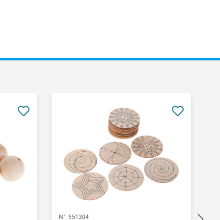
N°:
651304
N°