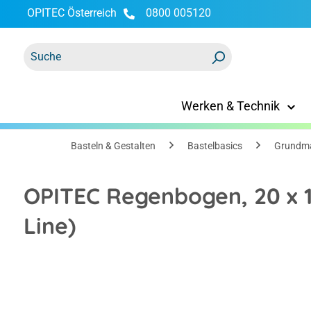
OPITEC Österreich
0800 005120
springen
Zur Hauptnavigation springen
Werken & Technik
Basteln & Gestalten
Bastelbasics
Grundma
OPITEC Regenbogen, 20 x 
Line)
Bildergalerie überspringen