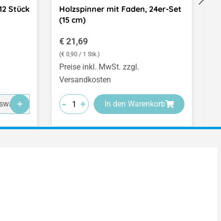
12 Stück
Holzspinner mit Faden, 24er-Set
O
(15 cm)
Regulärer Preis:
R
€ 21,69
A
(€ 0,90 / 1 Stk.)
Preise inkl. MwSt. zzgl.
Pr
Versandkosten
V
-
-
-
+
+
+
swahl
In den Warenkorb