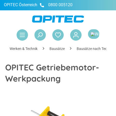
OPITEC Österreich
0800 005120
alt springen
War
Werken & Technik
Bausätze
Bausätze nach Technik
OPITEC Getriebemotor-
Werkpackung
Bildergalerie überspringen