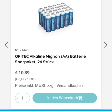
N°:
214456
OPITEC Alkaline Mignon (AA) Batterie
Sparpaket, 24 Stück
Regulärer Preis:
€ 10,39
(€ 0,43 / 1 Stk.)
Preise inkl. MwSt. zzgl. Versandkosten
-
-
-
+
+
+
In den Warenkorb