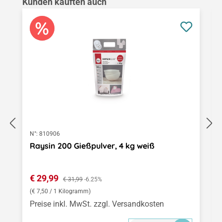
Produktgalerie überspringen
Kunden kauften auch
N°:
810906
Raysin 200 Gießpulver, 4 kg weiß
Verkaufspreis:
€ 29,99
Regulärer Preis:
€ 31,99
-6.25%
(€ 7,50 / 1 Kilogramm)
Preise inkl. MwSt. zzgl. Versandkosten