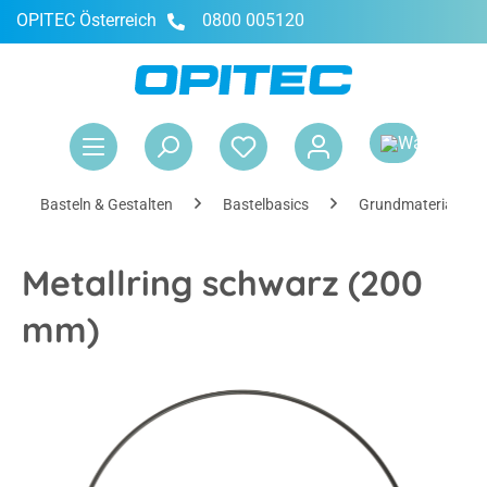
OPITEC Österreich
0800 005120
alt springen
War
Basteln & Gestalten
Bastelbasics
Grundmaterialien
Metallring schwarz (200
mm)
Bildergalerie überspringen