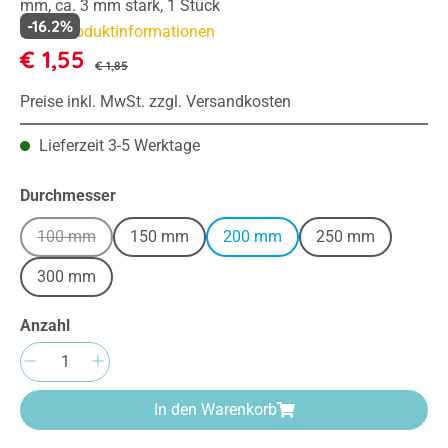
mm, ca. 3 mm stark, 1 Stück
-16.2%
Mehr Produktinformationen
€ 1,55
€ 1,85
Preise inkl. MwSt. zzgl. Versandkosten
Lieferzeit 3-5 Werktage
auswählen
Durchmesser
100 mm
150 mm
200 mm
250 mm
(Diese Option ist zurzeit nicht verfügbar.)
300 mm
Anzahl
Produkt Anzahl: Gib den gewünschten Wert e
In den Warenkorb