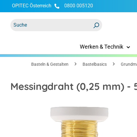
OPITEC Österreich
0800 005120
springen
Zur Hauptnavigation springen
Werken & Technik
Basteln & Gestalten
Bastelbasics
Grundma
Messingdraht (0,25 mm) - 
Bildergalerie überspringen