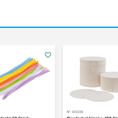
9
N°:
422228