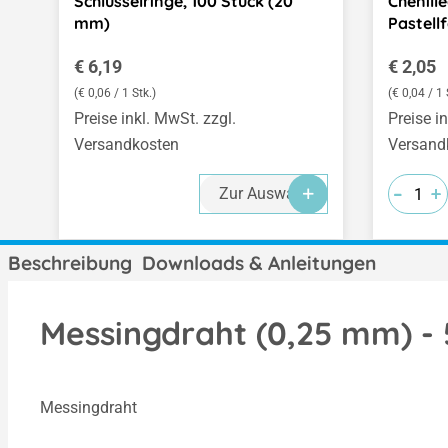
Schlüsselringe, 100 Stück (20
Chenill
mm)
Pastell
Regulärer Preis:
Regulär
€ 6,19
€ 2,05
(€ 0,06 / 1 Stk.)
(€ 0,04 / 1 
Preise inkl. MwSt. zzgl.
Preise i
Versandkosten
Versand
-
-
-
+
+
+
Zur Auswahl
Beschreibung
Downloads & Anleitungen
Messingdraht (0,25 mm) -
Messingdraht