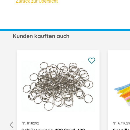
Zurück zur Übersicht
Kunden kauften auch
Produktgalerie überspringen
N°:
818292
N°:
67162