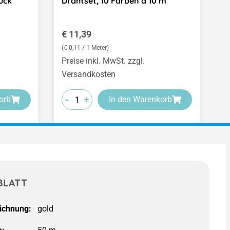
ück
Drahtset, 10 Farben a 10 m
K
m
Regulärer Preis:
V
€ 11,39
€
(€ 0,11 / 1 Meter)
(€
Preise inkl. MwSt. zzgl.
Pr
Versandkosten
V
-
-
-
+
+
+
orb
In den Warenkorb
BLATT
ichnung: