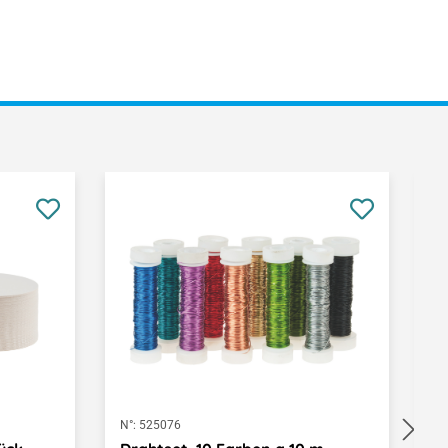
N°:
525076
N°