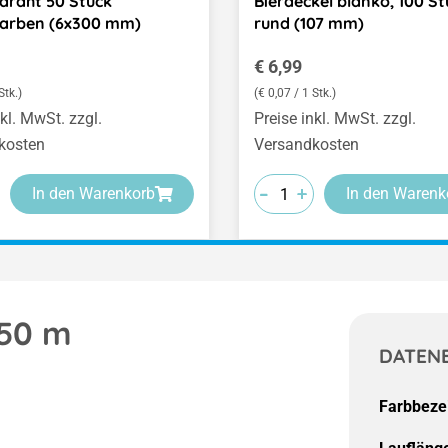
edraht 50 Stück
Bierdeckel blanko, 100 St
farben (6x300 mm)
rund (107 mm)
er Preis:
Regulärer Preis:
€ 6,99
Stk.)
(€ 0,07 / 1 Stk.)
nkl. MwSt. zzgl.
Preise inkl. MwSt. zzgl.
kosten
Versandkosten
-
-
-
+
+
+
In den Warenkorb
In den Warenk
 50 m
DATEN
Farbbeze