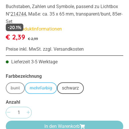
Buchstaben, Zahlen und Symbole, passend zu Lichtbox
N°
214744
, Maße: ca. 35 x 65 mm, transparent/bunt, 85er-
Set
-20.1%
Mehr Produktinformationen
€ 2,39
€ 2,99
Preise inkl. MwSt. zzgl. Versandkosten
Lieferzeit 3-5 Werktage
auswählen
Farbbezeichnung
bunt
mehrfarbig
schwarz
(Diese Option ist zurzeit nicht verfügbar.)
(Diese Option ist zurzeit nicht verfügbar.)
Anzahl
Produkt Anzahl: Gib den gewünschten Wert e
In den Warenkorb