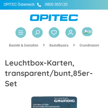
OPITEC Österreich
0800 005120
alt springen
War
Basteln & Gestalten
Bastelbasics
Grundmaterialien
Leuchtbox-Karten,
transparent/bunt,85er-
Set
Bildergalerie überspringen