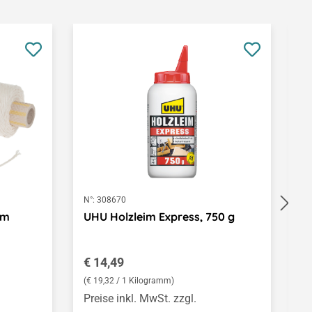
N°:
308670
N°
 m
UHU Holzleim Express, 750 g
O
Regulärer Preis:
R
€ 14,49
A
(€ 19,32 / 1 Kilogramm)
Preise inkl. MwSt. zzgl.
Pr