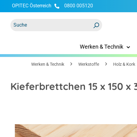
OPITEC Österreich
0800 005120
springen
Zur Hauptnavigation springen
Werken & Technik
Werken & Technik
Werkstoffe
Holz & Kork
Kieferbrettchen 15 x 150 
Bildergalerie überspringen