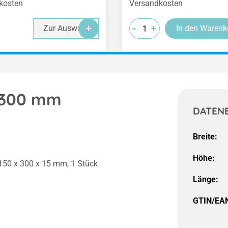
kosten
Versandkosten
-
-
-
+
+
+
Zur Auswahl
In den Warenk
x 300 mm
DATEN
Breite:
Höhe:
 150 x 300 x 15 mm, 1 Stück
Länge:
GTIN/EA