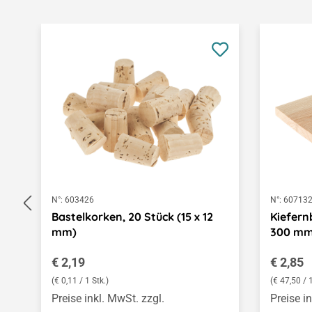
Produktgalerie überspringen
N°:
603426
N°:
60713
Bastelkorken, 20 Stück (15 x 12
Kiefern
mm)
300 m
Regulärer Preis:
Regulär
€ 2,19
€ 2,85
(€ 0,11 / 1 Stk.)
(€ 47,50 /
Preise inkl. MwSt. zzgl.
Preise i