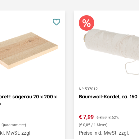
2
N°:
537012
brett sägerau 20 x 200 x
Baumwoll-Kordel, ca. 160
m
er Preis:
Verkaufspreis:
€ 7,99
Regulärer Preis:
€ 8,29
-3.62%
 1 Quadratmeter)
(€ 0,05 / 1 Meter)
nkl. MwSt. zzgl.
Preise inkl. MwSt. zzgl.