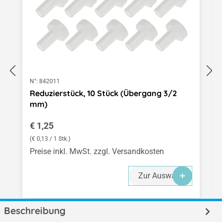
N°:
842011
Reduzierstück, 10 Stück (Übergang 3/2
mm)
Regulärer Preis:
€ 1,25
(€ 0,13 / 1 Stk.)
Preise inkl. MwSt. zzgl. Versandkosten
Zur Auswahl
Beschreibung