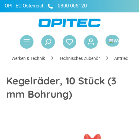
OPITEC Österreich
0800 005120
alt springen
War
Werken & Technik
Technisches Zubehör
Antriebe & R
Kegelräder, 10 Stück (3
mm Bohrung)
Bildergalerie überspringen